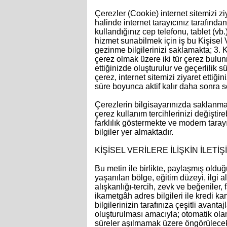
Çerezler (Cookie) internet sitemizi 
halinde internet tarayıcınız tarafın
kullandığınız cep telefonu, tablet (vb
hizmet sunabilmek için iş bu Kişisel 
gezinme bilgilerinizi saklamakta; 3. K
çerez olmak üzere iki tür çerez bulunm
ettiğinizde oluşturulur ve geçerlilik
çerez, internet sitemizi ziyaret ettiği
süre boyunca aktif kalır daha sonra s
Çerezlerin bilgisayarınızda saklanmas
çerez kullanım tercihlerinizi değiştire
farklılık göstermekte ve modern tarayı
bilgiler yer almaktadır.
KİŞİSEL VERİLERE İLİŞKİN İLETİŞ
Bu metin ile birlikte, paylaşmış oldu
yaşanılan bölge, eğitim düzeyi, ilgi ala
alışkanlığı-tercih, zevk ve beğeniler, 
ikametgâh adres bilgileri ile kredi kartı
bilgilerinizin tarafınıza çeşitli avanta
oluşturulması amacıyla; otomatik ol
süreler aşılmamak üzere öngörülecek s