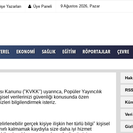
9 Ağustos 2026, Pazar
şe Yazarları
Üye Paneli
YEREL
EKONOMI
SAĞLIK
EĞITIM
RÖPORTAJLAR
ÇEVRE
Hak
RS
ası Kanunu ("KVKK") uyarınca, Popüler Yayıncılık
kişisel verilerinizi güvenliği konusunda özen
eri bilgilendirmek isteriz.
Kün
Veri
rlenebilir gerçek kişiye ilişkin her türlü bilgi" kişisel
Gizl
nırlı kalmamak kaydıyla size daha iyi hizmet