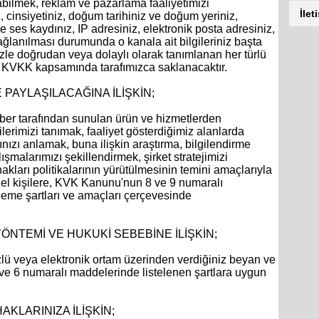
abilmek, reklam ve pazarlama faaliyetimizi
İlet
, cinsiyetiniz, doğum tarihiniz ve doğum yeriniz,
e ses kaydınız, IP adresiniz, elektronik posta adresiniz,
lanılması durumunda o kanala ait bilgileriniz başta
nizle doğrudan veya dolaylı olarak tanımlanan her türlü
tıyla KVKK kapsamında tarafımızca saklanacaktır.
 PAYLAŞILACAĞINA İLİŞKİN;
Haber tarafından sunulan ürün ve hizmetlerden
lerimizi tanımak, faaliyet gösterdiğimiz alanlarda
rınızı anlamak, buna ilişkin araştırma, bilgilendirme
malarımızı şekillendirmek, şirket stratejimizi
akları politikalarının yürütülmesinin temini amaçlarıyla
zel kişilere, KVK Kanunu'nun 8 ve 9 numaralı
işleme şartları ve amaçları çerçevesinde
YÖNTEMİ VE HUKUKİ SEBEBİNE İLİŞKİN;
 sözlü veya elektronik ortam üzerinden verdiğiniz beyan ve
ve 6 numaralı maddelerinde listelenen şartlara uygun
AKLARINIZA İLİŞKİN;