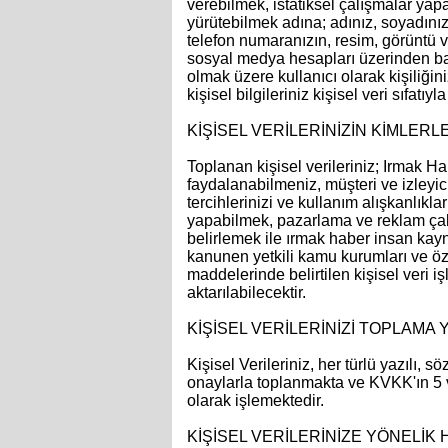
verebilmek, istatiksel çalışmalar yap
yürütebilmek adına; adınız, soyadınız
telefon numaranızın, resim, görüntü v
sosyal medya hesapları üzerinden bağ
olmak üzere kullanıcı olarak kişiliği
kişisel bilgileriniz kişisel veri sıfa
KİŞİSEL VERİLERİNİZİN KİMLERLE
Toplanan kişisel verileriniz; Irmak 
faydalanabilmeniz, müşteri ve izleyici
tercihlerinizi ve kullanım alışkanlıkla
yapabilmek, pazarlama ve reklam çalış
belirlemek ile ırmak haber insan kayn
kanunen yetkili kamu kurumları ve ö
maddelerinde belirtilen kişisel veri 
aktarılabilecektir.
KİŞİSEL VERİLERİNİZİ TOPLAMA 
Kişisel Verileriniz, her türlü yazılı,
onaylarla toplanmakta ve KVKK'ın 5 
olarak işlemektedir.
KİŞİSEL VERİLERİNİZE YÖNELİK H