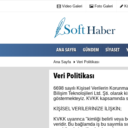
Video Galeri
Foto Galeri
Kö
ANA SAYFA
GÜNDEM
SIYASET
Ana Sayfa
Veri Politikası
Veri Politikası
6698 sayılı Kişisel Verilerin Korunm
Bilişim Teknolojileri Ltd. Şti. olarak 
göstermekteyiz. KVKK kapsamında sizl
KİŞİSEL VERİLERİNİZE İLİŞKİN;
KVKK uyarınca "kimliği belirli veya beli
veridir. Bu bağlamda iş bu sayımla sı