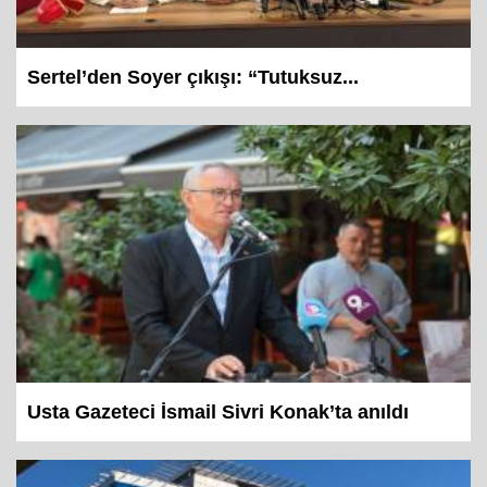
Sertel’den Soyer çıkışı: “Tutuksuz...
Usta Gazeteci İsmail Sivri Konak’ta anıldı