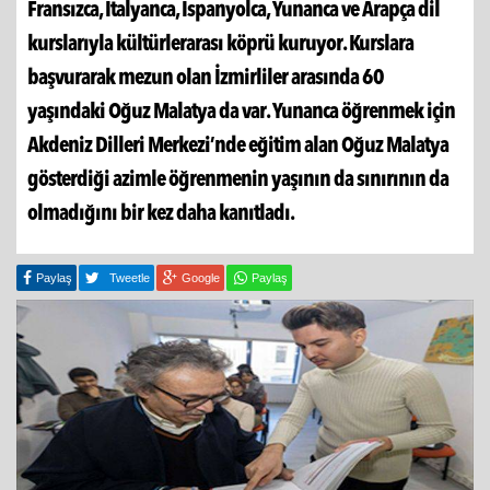
Fransızca, İtalyanca, İspanyolca, Yunanca ve Arapça dil
kurslarıyla kültürlerarası köprü kuruyor. Kurslara
başvurarak mezun olan İzmirliler arasında 60
yaşındaki Oğuz Malatya da var. Yunanca öğrenmek için
Akdeniz Dilleri Merkezi’nde eğitim alan Oğuz Malatya
gösterdiği azimle öğrenmenin yaşının da sınırının da
olmadığını bir kez daha kanıtladı.
Paylaş
Tweetle
Google
Paylaş