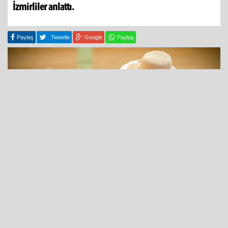
İzmirliler anlattı.
Paylaş
Tweetle
Google
Paylaş
02 Temmuz 2026 - 11:28
İzmir Büyükşehir Belediyesi’nin halkı sertifikalı organik
ürünlerle buluşturduğu Ekopazar İzmir, Bostanlı ve