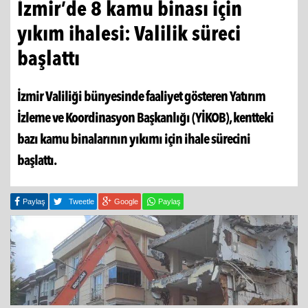
İzmir’de 8 kamu binası için
yıkım ihalesi: Valilik süreci
başlattı
İzmir Valiliği bünyesinde faaliyet gösteren Yatırım
İzleme ve Koordinasyon Başkanlığı (YİKOB), kentteki
bazı kamu binalarının yıkımı için ihale sürecini
başlattı.
Paylaş
Tweetle
Google
Paylaş