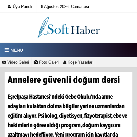
Üye Paneli
8 Ağustos 2026, Cumartesi
MENU
Video Galeri
Foto Galeri
Köşe Yazarları
Annelere güvenli doğum dersi
Eşrefpaşa Hastanesi’ndeki Gebe Okulu’nda anne
adayları kulaktan dolma bilgiler yerine uzmanlardan
eğitim alıyor. Psikolog, diyetisyen, fizyoterapist, ebe ve
hekimlerin görev aldığı program, doğum kaygısını
azaltmayı hedefliyor. Yeni program için kayıtlar da