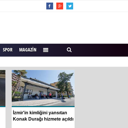
SPOR
MAGAZIN
İzmir'in kimliğini yansıtan
Usta Gazeteci İsmail 
Konak Durağı hizmete açıldı
Konak’ta anıldı