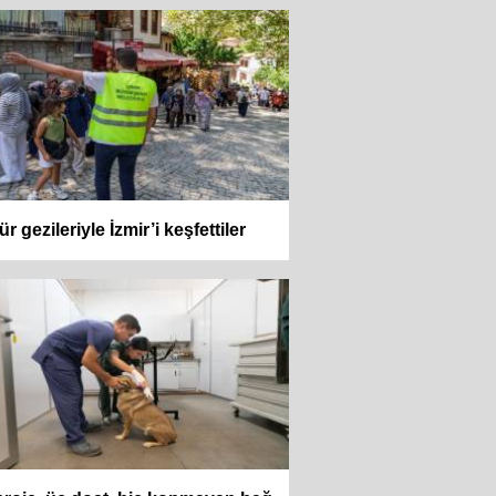
ür gezileriyle İzmir’i keşfettiler