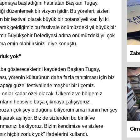
apmaya başladığını hatırlatan Başkan Tugay,
ği düzenlemek bir vizyon işidir. Bu yöreleri, sizleri
 bir festival olarak büyük bir potansiyeli var. İyi ki
larak geldiğimiz bu festivale önümüzdeki yıl büyük bir
İzmir Büyükşehir Belediyesi adına önümüzdeki yıl çok
a emin olabilirsiniz" diye konuştu.
Zabı
rluk yok"
çaba göstereceklerini kaydeden Başkan Tugay,
sı, yörenin kültürünün daha fazla tanıtılması için biz
ptığı güzel festivallerle meşhur bir ilçemiz.
de onlar kadar özel olacak. Ülkemiz ve bölgemiz
unların hepsiyle başa çıkmaya çalışıyoruz.
zan çok şey olduğunu biliyorum ama inanın her şey
lışarak aşılıyor. Biz de sizlerden bu birlik ve
unmanızı bekliyoruz. Bizim kendimize ve sizlere
Girn
 hiçbir zorluk yok" ifadelerini kullandı.