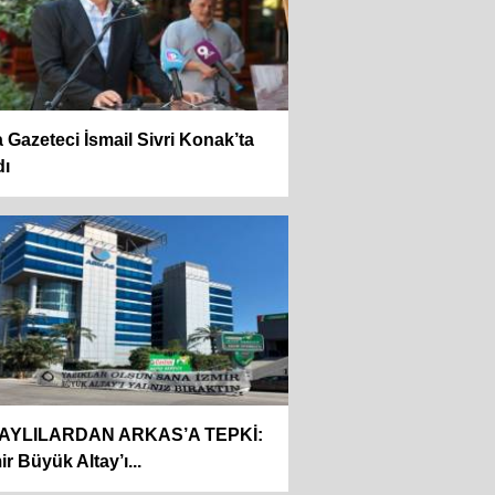
 Gazeteci İsmail Sivri Konak’ta
dı
AYLILARDAN ARKAS’A TEPKİ:
ir Büyük Altay’ı...