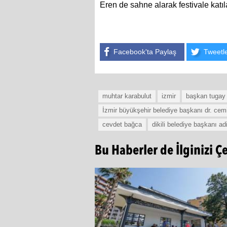
Eren de sahne alarak festivale katıla
Facebook'ta Paylaş
Tweetl
muhtar karabulut
izmir
başkan tugay
İzmir büyükşehir belediye başkanı dr. cemi
cevdet bağca
dikili belediye başkanı ad
Bu Haberler de İlginizi Ç