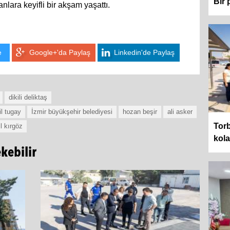
Bir 
nlara keyifli bir akşam yaşattı.
e
Google+'da Paylaş
Linkedin'de Paylaş
dikili deliktaş
l tugay
İzmir büyükşehir belediyesi
hozan beşir
ali asker
Torb
il kırgöz
kol
ekebilir