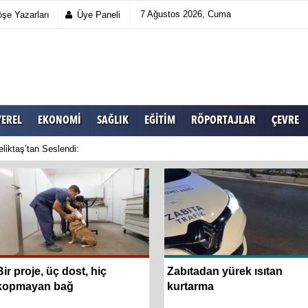
7 Ağustos 2026, Cuma
şe Yazarları
Üye Paneli
YEREL
EKONOMI
SAĞLIK
EĞITIM
RÖPORTAJLAR
ÇEVRE
liktaş’tan Seslendi:
Bir proje, üç dost, hiç
Zabıtadan yürek ısıtan
kopmayan bağ
kurtarma