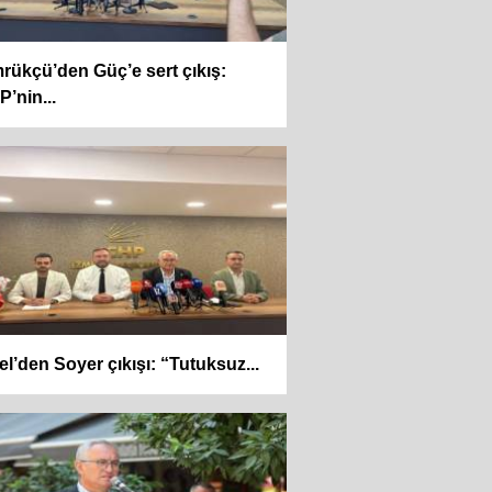
ükçü’den Güç’e sert çıkış:
’nin...
el’den Soyer çıkışı: “Tutuksuz...