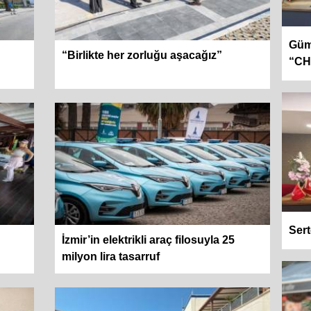
Gümr
“Birlikte her zorluğu aşacağız”
“CHP
Sert
İzmir’in elektrikli araç filosuyla 25
milyon lira tasarruf