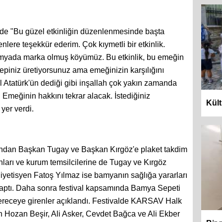
z de "Bu güzel etkinliğin düzenlenmesinde başta
ere teşekkür ederim. Çok kıymetli bir etkinlik.
Bamyada marka olmuş köyümüz. Bu etkinlik, bu emeğin
epiniz üretiyorsunuz ama emeğinizin karşılığını
Atatürk'ün dediği gibi inşallah çok yakın zamanda
. Emeğinin hakkını tekrar alacak. İstediğiniz
Kült
yer verdi.
ından Başkan Tugay ve Başkan Kırgöz'e plaket takdim
anları ve kurum temsilcilerine de Tugay ve Kırgöz
ı diyetisyen Fatoş Yılmaz ise bamyanın sağlığa yararları
 yaptı. Daha sonra festival kapsamında Bamya Sepeti
receye girenler açıklandı. Festivalde KARSAV Halk
n Hozan Beşir, Ali Asker, Cevdet Bağca ve Ali Ekber