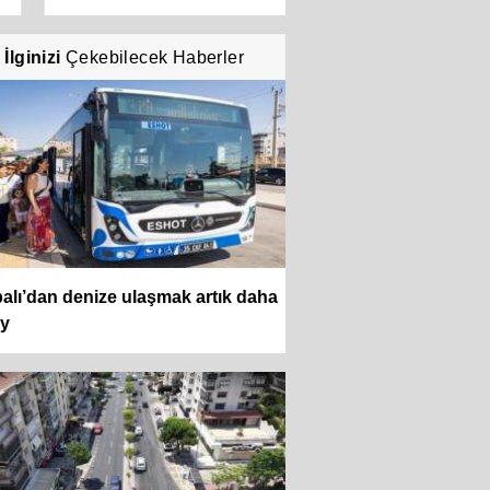
İlginizi
Çekebilecek Haberler
alı’dan denize ulaşmak artık daha
ay