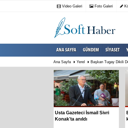
Video Galeri
Foto Galeri
Kö
ANA SAYFA
GÜNDEM
SIYASET
Ana Sayfa
Yerel
Başkan Tugay Dikili De
 kimliğini yansıtan
Usta Gazeteci İsmail Sivri
urağı hizmete açıldı
Konak’ta anıldı