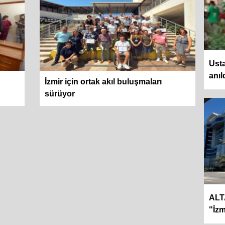
Usta
anıl
İzmir için ortak akıl buluşmaları
sürüyor
ALT
"İzm