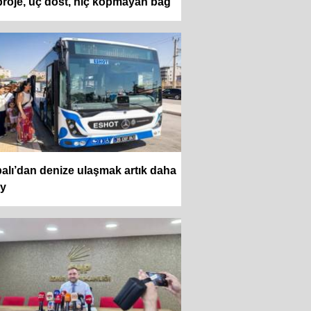
proje, üç dost, hiç kopmayan bağ
alı’dan denize ulaşmak artık daha
ay