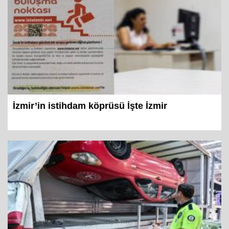
İzmir’in istihdam köprüsü İşte İzmir