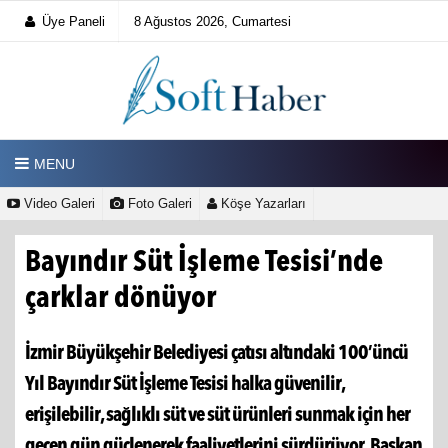
Üye Paneli
8 Ağustos 2026, Cumartesi
MENU
Video Galeri
Foto Galeri
Köşe Yazarları
Bayındır Süt İşleme Tesisi’nde
çarklar dönüyor
İzmir Büyükşehir Belediyesi çatısı altındaki 100’üncü
Yıl Bayındır Süt İşleme Tesisi halka güvenilir,
erişilebilir, sağlıklı süt ve süt ürünleri sunmak için her
geçen gün güçlenerek faaliyetlerini sürdürüyor. Başkan