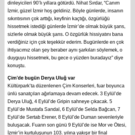
dinleyicileri 90’lı yıllara götürdü. Nihat Sırdar, “Canım
İzmir, güzel İzmir hoş geldiniz. Böyle günlerde, insanın
sıkıntısının çok arttığı, keyfinin kaçtığı, özgürlüğü
hissetmek istediği günlerde İzmir’de olmak büyük şans,
sizlerle olmak büyük şans. O özgürlük hissiyatını bana
verdiğiniz için çok teşekkür ederim. Bugünlerde en çok
ihtiyacımız olan şey beraber aynı şarkıları söylemek, o
duyguyu hissetmek, bu gece o yüzden buradayız” diye
konuştu.
Çim’de bugün Derya Uluğ var
Kültürpark’ta düzenlenen Çim Konserleri, fuar boyunca
ünlü sanatçıları ağırlamaya devam edecek. 3 Eylül’de
Derya Uluğ, 4 Eylül’de Gripin sahneye çıkacak. 5
Eylül’de Mustafa Sandal, 6 Eylül’de Selda Bağcan, 7
Eylül’de Sertab Erener, 8 Eylül’de Duman sevenleriyle
buluşacak. Fuarın son günü 9 Eylül’de ise Mor ve Ötesi,
İzmir’in kurtuluşunun 103. yılına yakışır bir final