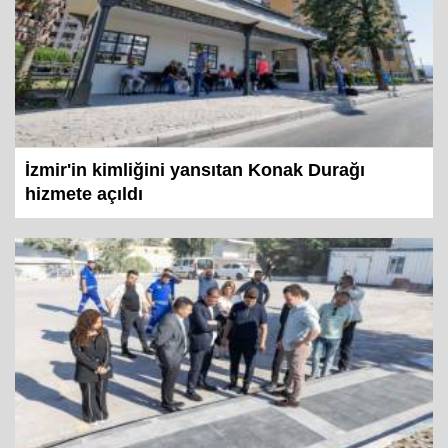
İzmir'in kimliğini yansıtan Konak Durağı
hizmete açıldı