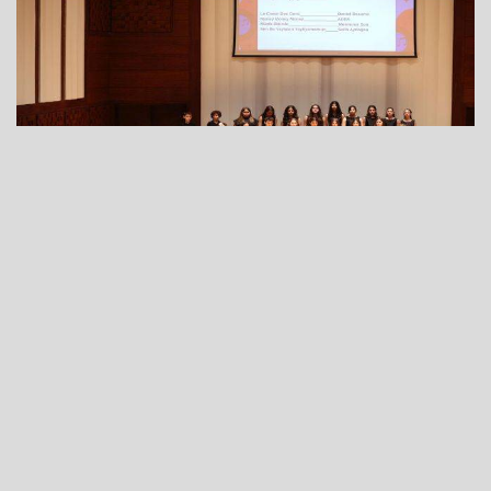
22 Mayıs 2026 - 10:25
İzmir Büyükşehir Belediyesi ve Türkiye Polifonik Korolar
Derneği İzmir Şubesi iş birliğiyle bu yıl 21-24 Mayıs’ta
Ahmed Adnan Saygun Sanat Merkezi'nde (AASSM)
düzenlenen İzmir Uluslararası Çoksesli Korolar Festivali
yoğun katılıma sahne oluyor. Festivalin ilk gününde
koristlerin performansları izleyenleri büyüledi.