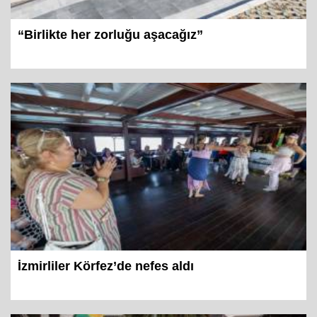
“Birlikte her zorluğu aşacağız”
İzmirliler Körfez’de nefes aldı