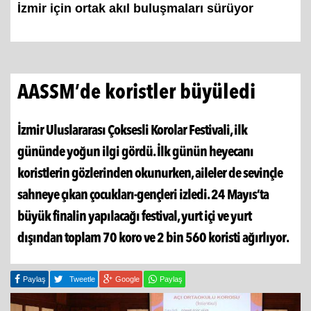
İzmir için ortak akıl buluşmaları sürüyor
AASSM’de koristler büyüledi
İzmir Uluslararası Çoksesli Korolar Festivali, ilk
gününde yoğun ilgi gördü. İlk günün heyecanı
koristlerin gözlerinden okunurken, aileler de sevinçle
sahneye çıkan çocukları-gençleri izledi. 24 Mayıs’ta
büyük finalin yapılacağı festival, yurt içi ve yurt
dışından toplam 70 koro ve 2 bin 560 koristi ağırlıyor.
Paylaş
Tweetle
Google
Paylaş