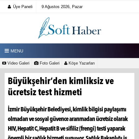
Üye Paneli
9 Ağustos 2026, Pazar
MENU
Video Galeri
Foto Galeri
Köşe Yazarları
Büyükşehir’den kimliksiz ve
ücretsiz test hizmeti
İzmir Büyükşehir Belediyesi, kimlik bilgisi paylaşımı
olmadan ve sosyal güvence aranmadan ücretsiz olarak
HIV, Hepatit C, Hepatit B ve sifiliz (frengi) testi yaparak
önemli bir sağlık hizmeti sunuyor. Sağlık Bakanlığı iş