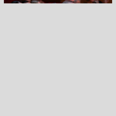
21 Ekim 2025 - 10:36
İzmir Büyükşehir Belediye Başkanı Dr. Cemil Tugay,
sektördeki 25’inci yılını kutlayan Bizimizmir Medya
Grubu’nun 4’üncüsünü düzenlediği Bizimizmir Homeros
Ödülleri törenine katıldı. Ahmed Adnan Saygun Sanat
Merkezi’nde (AASSM) düzenlenen tören, Zeynep Duru
Güleç’in arp dinletisi ile başladı.