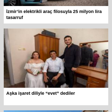
İzmir’in elektrikli araç filosuyla 25 milyon lira
tasarruf
Aşka işaret diliyle “evet” dediler