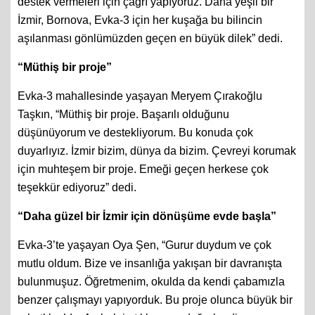
destek vermeleri için çağrı yapıyoruz. Daha yeşil bir
İzmir, Bornova, Evka-3 için her kuşağa bu bilincin
aşılanması gönlümüzden geçen en büyük dilek” dedi.
“Müthiş bir proje”
Evka-3 mahallesinde yaşayan Meryem Çırakoğlu
Taşkın, “Müthiş bir proje. Başarılı olduğunu
düşünüyorum ve destekliyorum. Bu konuda çok
duyarlıyız. İzmir bizim, dünya da bizim. Çevreyi korumak
için muhteşem bir proje. Emeği geçen herkese çok
teşekkür ediyoruz” dedi.
“Daha güzel bir İzmir için dönüşüme evde başla”
Evka-3’te yaşayan Oya Şen, “Gurur duydum ve çok
mutlu oldum. Bize ve insanlığa yakışan bir davranışta
bulunmuşuz. Öğretmenim, okulda da kendi çabamızla
benzer çalışmayı yapıyorduk. Bu proje olunca büyük bir