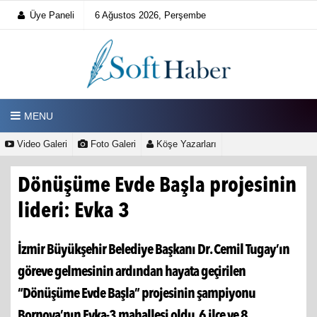
Üye Paneli
6 Ağustos 2026, Perşembe
MENU
Video Galeri
Foto Galeri
Köşe Yazarları
Dönüşüme Evde Başla projesinin
lideri: Evka 3
İzmir Büyükşehir Belediye Başkanı Dr. Cemil Tugay’ın
göreve gelmesinin ardından hayata geçirilen
“Dönüşüme Evde Başla” projesinin şampiyonu
Bornova’nın Evka-3 mahallesi oldu. 6 ilçe ve 8