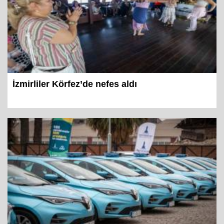
İzmirliler Körfez’de nefes aldı