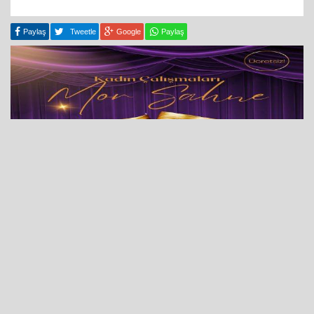
Paylaş
Tweetle
Google
Paylaş
06 Ocak 2026 - 09:42
İzmirli kadınlar, İzmir Büyükşehir Belediyesi’nin Mor
Sahnesi’nde buluşuyor. Kadın Çalışmaları Şube
Müdürlüğü tarafından organize edilen Mor Sahne tiyatro