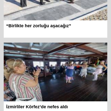
“Birlikte her zorluğu aşacağız”
İzmirliler Körfez’de nefes aldı