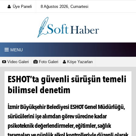
Üye Paneli
8 Ağustos 2026, Cumartesi
MENU
Video Galeri
Foto Galeri
Köşe Yazarları
ESHOT’ta güvenli sürüşün temeli
bilimsel denetim
İzmir Büyükşehir Belediyesi ESHOT Genel Müdürlüğü,
sürücülerini işe alımdan görev sürecine kadar
psikoteknik değerlendirmeler, eğitimler, sağlık
taramaları ve günlük alkol kontrolleriyle düzenli olarak