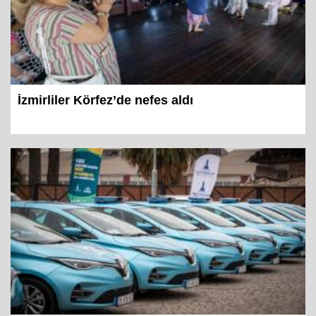
İzmirliler Körfez’de nefes aldı