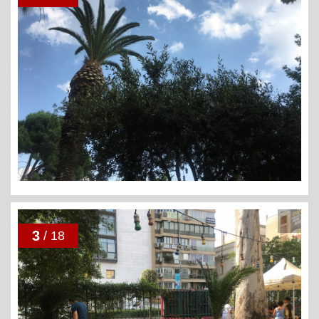
3
/ 18