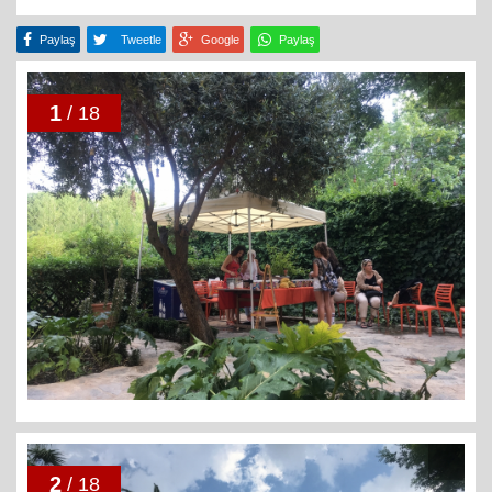
Paylaş
Tweetle
Google
Paylaş
1
/ 18
2
/ 18