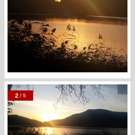
2
/ 5