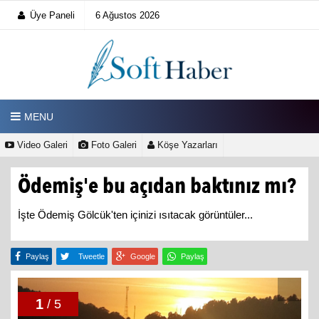
Üye Paneli
6 Ağustos 2026
MENU
Video Galeri
Foto Galeri
Köşe Yazarları
Ödemiş'e bu açıdan baktınız mı?
İşte Ödemiş Gölcük'ten içinizi ısıtacak görüntüler...
Paylaş
Tweetle
Google
Paylaş
1
/ 5