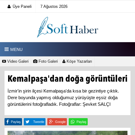
Üye Paneli
7 Ağustos 2026
MENU
Video Galeri
Foto Galeri
Köşe Yazarları
Kemalpaşa'dan doğa görüntüleri
İzmir'in şirin ilçesi Kemalpaşa'da kısa bir gezintiye çıktık.
Dere boyunda yapmış olduğumuz yürüyüşte eşsiz doğa
görüntülerini fotoğrafladık. Fotoğraflar: Şevket SALÇI
Paylaş
Tweetle
Google
Paylaş