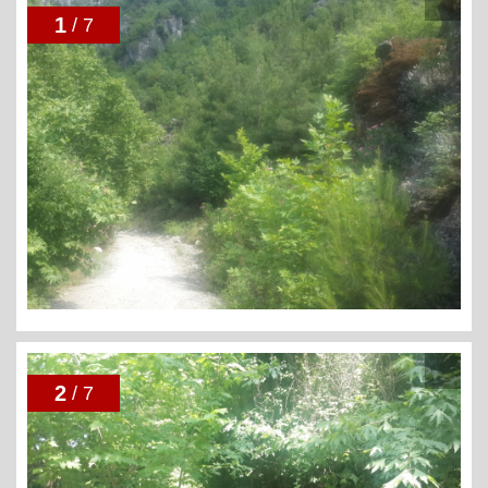
1
/ 7
2
/ 7