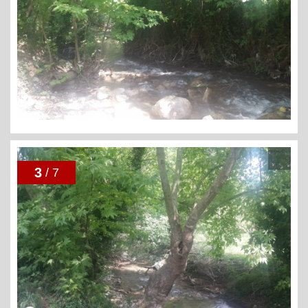
3
/ 7