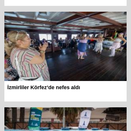
İzmirliler Körfez’de nefes aldı