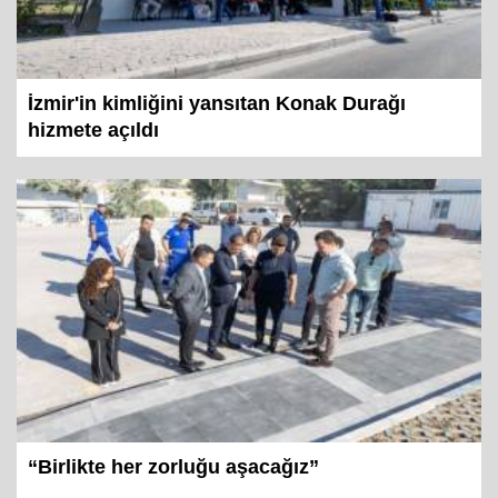
İzmir'in kimliğini yansıtan Konak Durağı
hizmete açıldı
“Birlikte her zorluğu aşacağız”