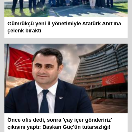
Gümrükçü yeni il yönetimiyle Atatürk Anıt'ına
çelenk bıraktı
Önce ofis dedi, sonra 'çay içer göndeririz'
çıkışını yaptı: Başkan Güç'ün tutarsızlığı!