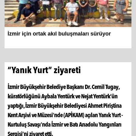
İzmir için ortak akıl buluşmaları sürüyor
“Yanık Yurt” ziyareti
İzmir Büyükşehir Belediye Başkanı Dr. Cemil Tugay,
küratörlüğünü Aybala Yentürk ve Nejat Yentürk’ün
yaptığı, İzmir Büyükşehir Belediyesi Ahmet Piriştina
Kent Arşivi ve Müzesi’nde (APİKAM) açılan Yanık Yurt -
Kurtuluş Savaşı’nda İzmir ve Batı Anadolu Yangınları
Sergisi’ni ziyaret etti.