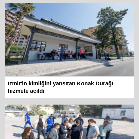
İzmir'in kimliğini yansıtan Konak Durağı
hizmete açıldı