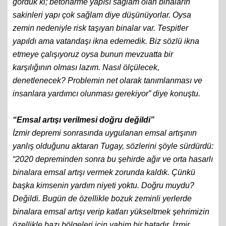
gördük ki; betonarme yapısı sağlam olan binaların
sakinleri yapı çok sağlam diye düşünüyorlar. Oysa
zemin nedeniyle risk taşıyan binalar var. Tespitler
yapıldı ama vatandaşı ikna edemedik. Biz sözlü ikna
etmeye çalışıyoruz oysa bunun mevzuatta bir
karşılığının olması lazım. Nasıl ölçülecek,
denetlenecek? Problemin net olarak tanımlanması ve
insanlara yardımcı olunması gerekiyor” diye konuştu.
“Emsal artışı verilmesi doğru değildi”
İzmir depremi sonrasında uygulanan emsal artışının
yanlış olduğunu aktaran Tugay, sözlerini şöyle sürdürdü:
“2020 depreminden sonra bu şehirde ağır ve orta hasarlı
binalara emsal artışı vermek zorunda kaldık. Çünkü
başka kimsenin yardım niyeti yoktu. Doğru muydu?
Değildi. Bugün de özellikle bozuk zeminli yerlerde
binalara emsal artışı verip katları yükseltmek şehrimizin
özellikle bazı bölgeleri için vahim bir hatadır. İzmir