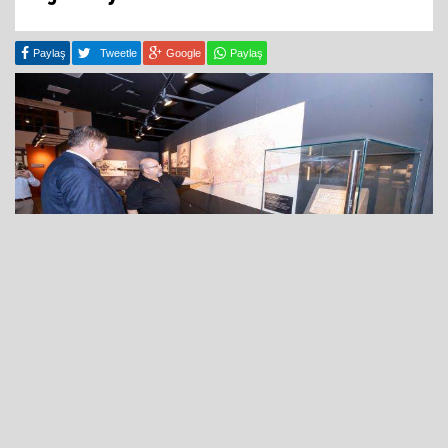
Paylaş
Tweetle
Google
Paylaş
23 Eylül 2024 - 14:36
Büyük İzmir Yangını’nı odağına alarak Kurtuluş Savaşı
sürecinde Batı Anadolu’da büyük tahribata yol açan
yangınları ele alan Yanık Yurt - Kurtuluş Savaşı’nda