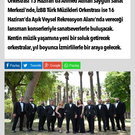
Orkestrası 13 Haziran’da Ahmed Adnan Saygun Sanat
Merkezi’nde, İzBB Türk Müzikleri Orkestrası ise 16
Haziran’da Aşık Veysel Rekreasyon Alanı’nda vereceği
lansman konserleriyle sanatseverlerle buluşacak.
Kentin müzik yaşamına yeni bir soluk getirecek
orkestralar, yıl boyunca İzmirlilerle bir araya gelecek.
Paylaş
Tweetle
Google
Paylaş