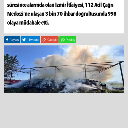
süresince alarmda olan İzmir İtfaiyesi, 112 Acil Çağrı
Merkezi’ne ulaşan 3 bin 70 ihbar doğrultusunda 998
olaya müdahale etti.
Paylaş
Tweetle
Google
Paylaş
02 Haziran 2026 - 11:04