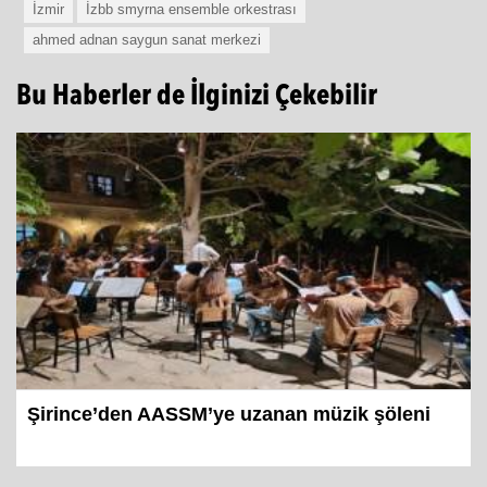
İzmir
İzbb smyrna ensemble orkestrası
ahmed adnan saygun sanat merkezi
Bu Haberler de İlginizi Çekebilir
Şirince’den AASSM’ye uzanan müzik şöleni