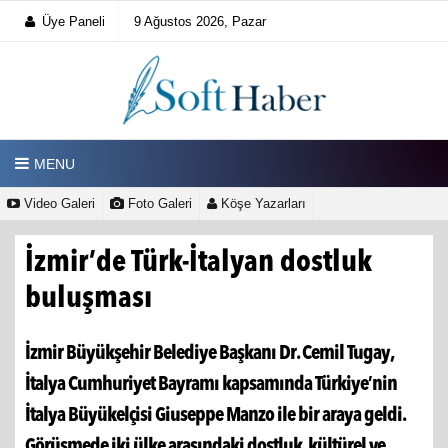
Üye Paneli
9 Ağustos 2026, Pazar
MENU
Video Galeri
Foto Galeri
Köşe Yazarları
İzmir’de Türk-İtalyan dostluk
buluşması
İzmir Büyükşehir Belediye Başkanı Dr. Cemil Tugay,
İtalya Cumhuriyet Bayramı kapsamında Türkiye’nin
İtalya Büyükelçisi Giuseppe Manzo ile bir araya geldi.
Görüşmede iki ülke arasındaki dostluk, kültürel ve