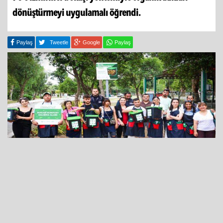
dönüştürmeyi uygulamalı öğrendi.
Paylaş
Tweetle
Google
Paylaş
10 Haziran 2026 - 10:48
İzmir Büyükşehir Belediye Başkanı Dr. Cemil Tugay’ın
sürdürülebilir atık yönetimi vizyonuyla hayata geçirilen