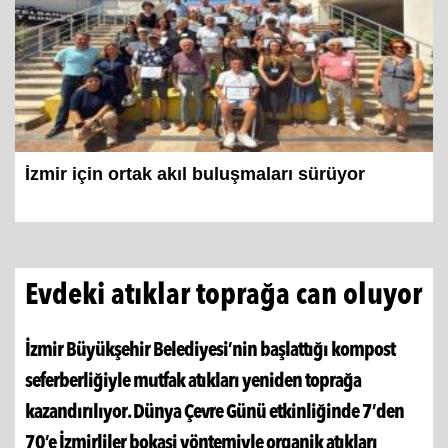
İzmir için ortak akıl buluşmaları sürüyor
Evdeki atıklar toprağa can oluyor
İzmir Büyükşehir Belediyesi’nin başlattığı kompost
seferberliğiyle mutfak atıkları yeniden toprağa
kazandırılıyor. Dünya Çevre Günü etkinliğinde 7’den
70’e İzmirliler bokaşi yöntemiyle organik atıkları