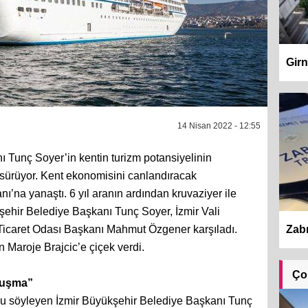
Girn
14 Nisan 2022 - 12:55
 Tunç Soyer’in kentin turizm potansiyelinin
ar sürüyor. Kent ekonomisini canlandıracak
nı’na yanaştı. 6 yıl aranın ardından kruvaziyer ile
ükşehir Belediye Başkanı Tunç Soyer, İzmir Vali
Zabı
Ticaret Odası Başkanı Mahmut Özgener karşıladı.
Maroje Brajcic’e çiçek verdi.
Ço
luşma”
nu söyleyen İzmir Büyükşehir Belediye Başkanı Tunç