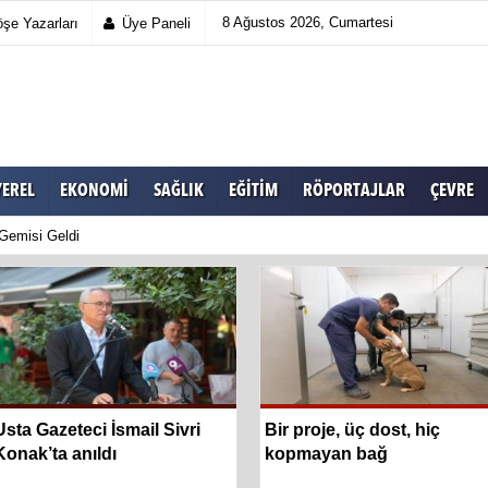
8 Ağustos 2026, Cumartesi
şe Yazarları
Üye Paneli
YEREL
EKONOMI
SAĞLIK
EĞITIM
RÖPORTAJLAR
ÇEVRE
 Gemisi Geldi
Usta Gazeteci İsmail Sivri
Bir proje, üç dost, hiç
Konak’ta anıldı
kopmayan bağ