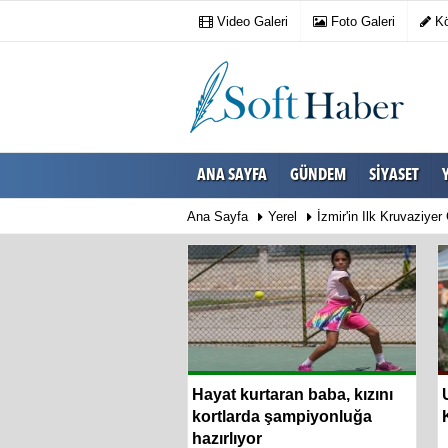
Video Galeri
Foto Galeri
Kö
ANA SAYFA
GÜNDEM
SIYASET
Ana Sayfa
Yerel
İzmir'in Ilk Kruvaziyer
an yürek ısıtan
Hayat kurtaran baba, kızını
ma
kortlarda şampiyonluğa
hazırlıyor