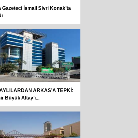
 Gazeteci İsmail Sivri Konak’ta
dı
AYLILARDAN ARKAS’A TEPKİ:
ir Büyük Altay’ı...