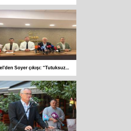
el’den Soyer çıkışı: “Tutuksuz...