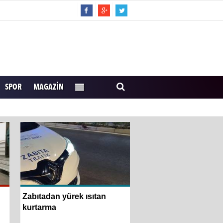
SPOR
MAGAZIN
Zabıtadan yürek ısıtan
Hayat kurtaran baba,
kurtarma
kortlarda şampiyon
hazırlıyor