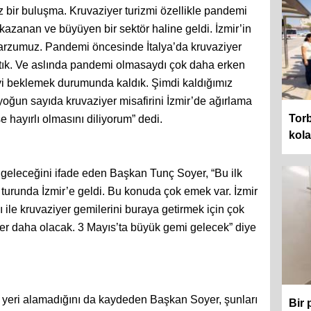
 bir buluşma. Kruvaziyer turizmi özellikle pandemi
azanan ve büyüyen bir sektör haline geldi. İzmir’in
arzumuz. Pandemi öncesinde İtalya’da kruvaziyer
ştık. Ve aslında pandemi olmasaydı çok daha erken
yi beklemek durumunda kaldık. Şimdi kaldığımız
ğun sayıda kruvaziyer misafirini İzmir’de ağırlama
Torb
 hayırlı olmasını diliyorum” dedi.
kol
n geleceğini ifade eden Başkan Tunç Soyer, “Bu ilk
turunda İzmir’e geldi. Bu konuda çok emek var. İzmir
 ile kruvaziyer gemilerini buraya getirmek için çok
efer daha olacak. 3 Mayıs’ta büyük gemi gelecek” diye
ği yeri alamadığını da kaydeden Başkan Soyer, şunları
Bir 