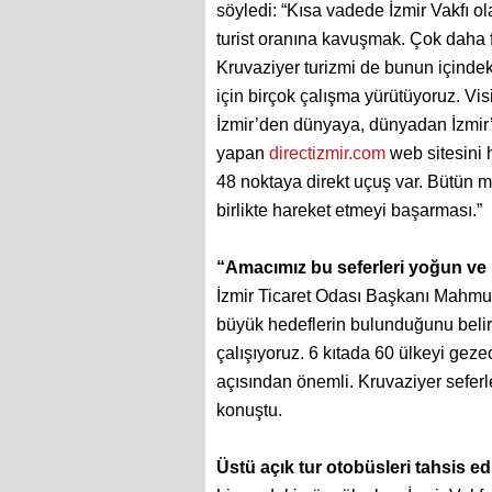
söyledi: “Kısa vadede İzmir Vakfı 
turist oranına kavuşmak. Çok daha 
Kruvaziyer turizmi de bunun içindek
için birçok çalışma yürütüyoruz. Visit
İzmir’den dünyaya, dünyadan İzmir’e
yapan
directizmir.com
web sitesini h
48 noktaya direkt uçuş var. Bütün m
birlikte hareket etmeyi başarması.”
“Amacımız bu seferleri yoğun ve k
İzmir Ticaret Odası Başkanı Mahmut 
büyük hedeflerin bulunduğunu belirt
çalışıyoruz. 6 kıtada 60 ülkeyi gezec
açısından önemli. Kruvaziyer seferle
konuştu.
Üstü açık tur otobüsleri tahsis edi