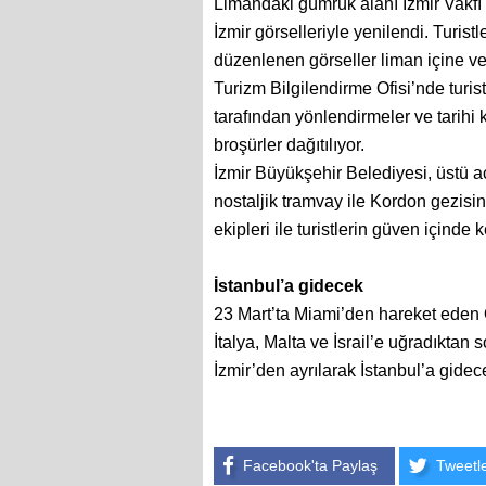
Limandaki gümrük alanı İzmir Vakfı t
İzmir görselleriyle yenilendi. Turistl
düzenlenen görseller liman içine ve 
Turizm Bilgilendirme Ofisi’nde tur
tarafından yönlendirmeler ve tarihi 
broşürler dağıtılıyor.
İzmir Büyükşehir Belediyesi, üstü açık 
nostaljik tramvay ile Kordon gezisi
ekipleri ile turistlerin güven içinde k
İstanbul’a gidecek
23 Mart’ta Miami’den hareket eden 
İtalya, Malta ve İsrail’e uğradıkta
İzmir’den ayrılarak İstanbul’a gidec
Facebook'ta Paylaş
Tweetl