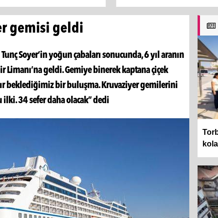
er gemisi geldi
Tunç Soyer’in yoğun çabaları sonucunda, 6 yıl aranın
r Limanı’na geldi. Gemiye binerek kaptana çiçek
r beklediğimiz bir buluşma. Kruvaziyer gemilerini
u ilki. 34 sefer daha olacak” dedi
Torb
kol