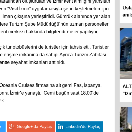
arafından oluşturulan ve İzmir kent kimliğini yansıtan
Usta
erin “Visit İzmir” uygulamasıyla şehri keşfetmeleri için
anıl
liman çıkışına yerleştirildi. Gümrük alanında yer alan
istlere Turizm Şube Müdürlüğü’nün uzman personelleri
kent merkezi hakkında bilgilendirmeler yapılıyor,
tur otobüslerini de turistler için tahsis etti. Turistler,
ne erişme imkanına da sahip. Ayrıca Turizm Zabıtası
entte seyahat imkanları arttırıldı.
Oceania Cruises firmasına ait gemi Fas, İspanya,
ALT
n sonra İzmir’e yanaştı. Gemi bugün saat 18.00’de
"İzm
ek.
e
Google+'da Paylaş
Linkedin'de Paylaş