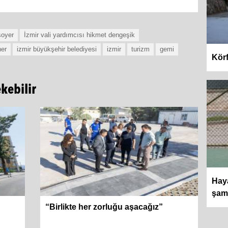
soyer
İzmir vali yardımcısı hikmet dengeşik
ner
izmir büyükşehir belediyesi
izmir
turizm
gemi
Körf
ekebilir
Haya
şamp
“Birlikte her zorluğu aşacağız”