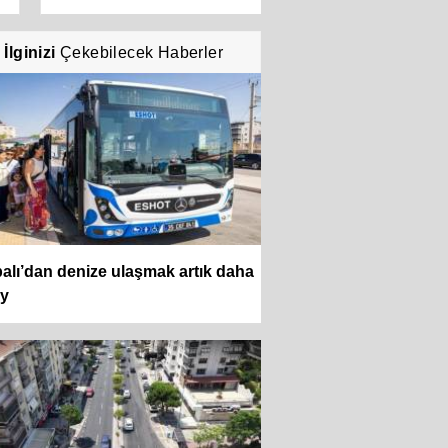
İlginizi
Çekebilecek Haberler
alı’dan denize ulaşmak artık daha
ay