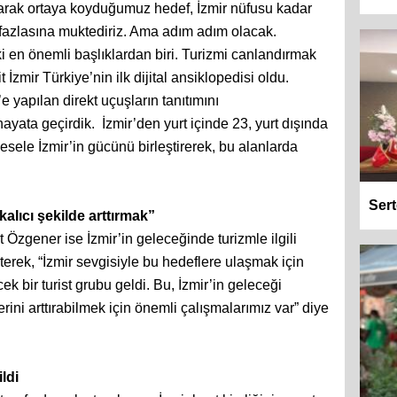
olarak ortaya koyduğumuz hedef, İzmir nüfusu kadar
fazlasına muktediriz. Ama adım adım olacak.
i en önemli başlıklardan biri. Turizmi canlandırmak
 İzmir Türkiye’nin ilk dijital ansiklopedisi oldu.
 yapılan direkt uçuşların tanıtımını
ayata geçirdik. İzmir’den yurt içinde 23, yurt dışında
esele İzmir’in gücünü birleştirerek, bu alanlarda
Sert
alıcı şekilde arttırmak”
Özgener ise İzmir’in geleceğinde turizmle ilgili
erek, “İzmir sevgisiyle bu hedeflere ulaşmak için
ek bir turist grubu geldi. Bu, İzmir’in geleceği
rini arttırabilmek için önemli çalışmalarımız var” diye
ldi