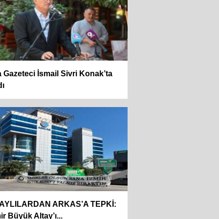
 Gazeteci İsmail Sivri Konak’ta
dı
AYLILARDAN ARKAS’A TEPKİ:
ir Büyük Altay’ı...