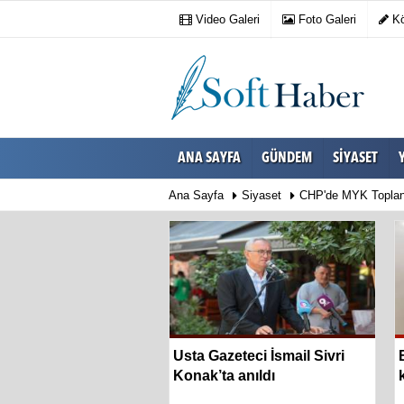
Video Galeri
Foto Galeri
Kö
ANA SAYFA
GÜNDEM
SIYASET
Ana Sayfa
Siyaset
CHP'de MYK Toplan
 kimliğini yansıtan
Usta Gazeteci İsmail Sivri
urağı hizmete açıldı
Konak’ta anıldı