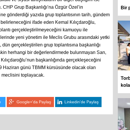
. CHP Grup Başkanlığı’na Özgür Özel’in
Bir 
rine gönderdiği yazıda grup toplantısının tarih, gündem
belirleneceğini ifade eden Kemal Kılıçdaroğlu,
plantı gerçekleştirilmeyeceğini kamuoyu ile
slerinde yeni yönetim ile Meclis Grubu arasındaki yetki
n, dün gerçekleştirilen grup toplantısına başkanlığı
şkin herhangi bir değerlendirmede bulunmayan Sarı,
l Kılıçdaroğlu’nun başkanlığında gerçekleşeceğini
e, 9 Haziran günü TBMM kürsüsünde olacak olan
i meclisini toplayacak.
Torb
kol
e
Google+'da Paylaş
Linkedin'de Paylaş