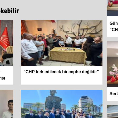
ekebilir
Gümr
“CHP
"
"CHP terk edilecek bir cephe değildir"
ısı
Sert