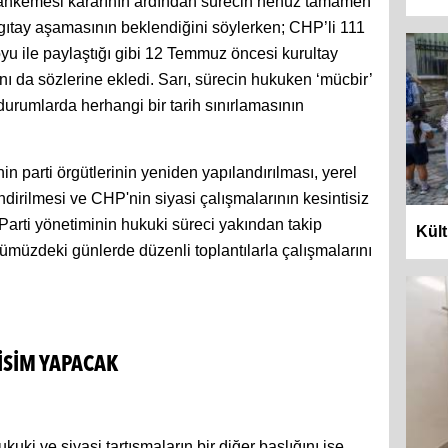
 Mahkemesi kararının ardından sürecin henüz tamamen
gıtay aşamasının beklendiğini söylerken; CHP’li 111
uoyu ile paylaştığı gibi 12 Temmuz öncesi kurultay
ı da sözlerine ekledi. Sarı, sürecin hukuken ‘mücbir’
urumlarda herhangi bir tarih sınırlamasının
in parti örgütlerinin yeniden yapılandırılması, yerel
irilmesi ve CHP'nin siyasi çalışmalarının kesintisiz
 Parti yönetiminin hukuki süreci yakından takip
Kült
ümüzdeki günlerde düzenli toplantılarla çalışmalarını
İSİM YAPACAK
kuki ve siyasi tartışmaların bir diğer başlığını ise