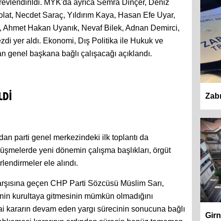
evlendirildi. MYK'da ayrıca Semra Dinçer, Deniz
lat, Necdet Saraç, Yıldırım Kaya, Hasan Efe Uyar,
, Ahmet Hakan Uyanık, Nevaf Bilek, Adnan Demirci,
di yer aldı. Ekonomi, Dış Politika ile Hukuk ve
dan genel başkana bağlı çalışacağı açıklandı.
Zabı
LDİ
an parti genel merkezindeki ilk toplantı da
rüşmelerde yeni dönemin çalışma başlıkları, örgüt
rlendirmeler ele alındı.
arşısına geçen CHP Parti Sözcüsü Müslim Sarı,
inin kurultaya gitmesinin mümkün olmadığını
i kararın devam eden yargı sürecinin sonucuna bağlı
Girn