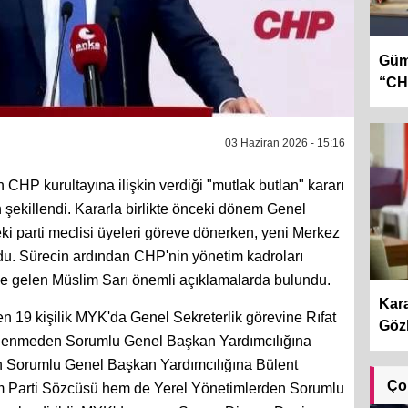
Gümr
“CHP
03 Haziran 2026 - 15:16
HP kurultayına ilişkin verdiği "mutlak butlan" kararı
şekillendi. Kararla birlikte önceki dönem Genel
i parti meclisi üyeleri göreve dönerken, yeni Merkez
du. Sürecin ardından CHP'nin yönetim kadroları
ine gelen Müslim Sarı önemli açıklamalarda bulundu.
Kara
en 19 kişilik MYK'da Genel Sekreterlik görevine Rıfat
Gözl
ütlenmeden Sorumlu Genel Başkan Yardımcılığına
den Sorumlu Genel Başkan Yardımcılığına Bülent
Ço
m Parti Sözcüsü hem de Yerel Yönetimlerden Sorumlu