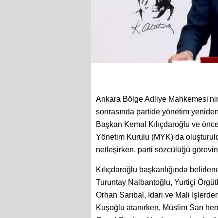
Ankara Bölge Adliye Mahkemesi'nin C
sonrasında partide yönetim yeniden 
Başkan Kemal Kılıçdaroğlu ve öncek
Yönetim Kurulu (MYK) da oluşturul
netleşirken, parti sözcülüğü görev
Kılıçdaroğlu başkanlığında belirlen
Turuntay Nalbantoğlu, Yurtiçi Örg
Orhan Sarıbal, İdari ve Mali İşler
Kuşoğlu atanırken, Müslim Sarı he