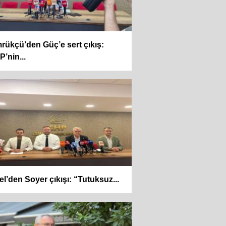
ükçü’den Güç’e sert çıkış:
’nin...
el’den Soyer çıkışı: “Tutuksuz...