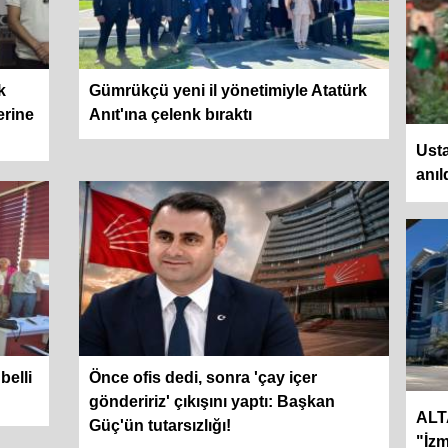
k
Gümrükçü yeni il yönetimiyle Atatürk
erine
Anıt'ına çelenk bıraktı
Usta
anıl
belli
Önce ofis dedi, sonra 'çay içer
göndeririz' çıkışını yaptı: Başkan
ALT
Güç'ün tutarsızlığı!
"İzm