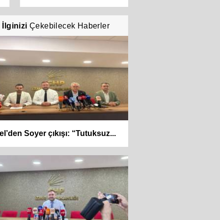
İlginizi
Çekebilecek Haberler
el’den Soyer çıkışı: “Tutuksuz...