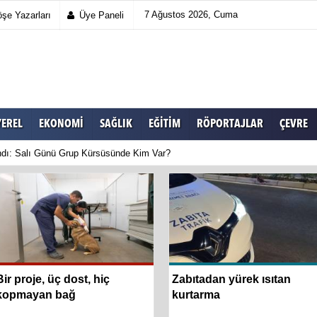
7 Ağustos 2026, Cuma
şe Yazarları
Üye Paneli
YEREL
EKONOMI
SAĞLIK
EĞITIM
RÖPORTAJLAR
ÇEVRE
dı: Salı Günü Grup Kürsüsünde Kim Var?
Bir proje, üç dost, hiç
Zabıtadan yürek ısıtan
kopmayan bağ
kurtarma