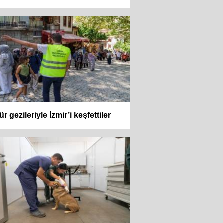
ür gezileriyle İzmir’i keşfettiler