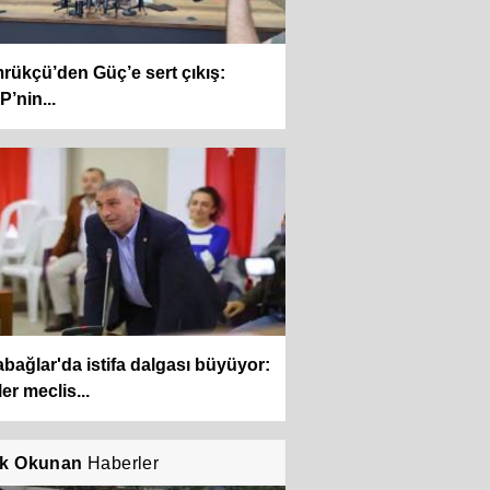
ükçü’den Güç’e sert çıkış:
’nin...
bağlar'da istifa dalgası büyüyor:
er meclis...
k Okunan
Haberler