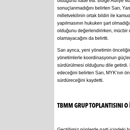
olduğunu ifade etti. Bölge Adliye
sonuçlanmadığını belirten Sarı, Yar
milletvekilinin ortak bildiri ile kam
yapılmasının hukuken şart olmadığın
olduğunu değerlendirirken, mücbir d
olamayacağını da belirtti.
Sarı ayrıca, yeni yönetimin önceliğin
yönetimlerle koordinasyonun güçlend
sürdürülmesi olduğunu dile getirdi.
edeceğini belirten Sarı, MYK'nın ön
sürdüreceğini kaydetti.
TBMM GRUP TOPLANTISINI O 
Geçtiğimiz günlerde parti içindeki hu