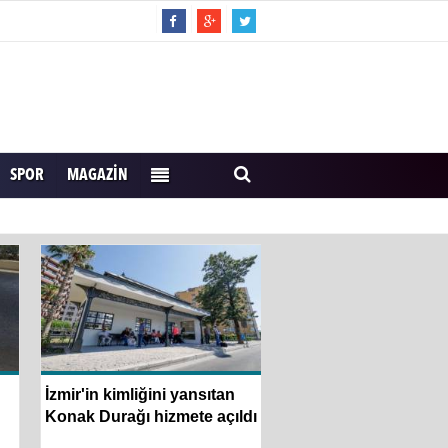
SPOR
MAGAZIN
İzmir'in kimliğini yansıtan
Usta Gazeteci İsmail 
Konak Durağı hizmete açıldı
Konak’ta anıldı