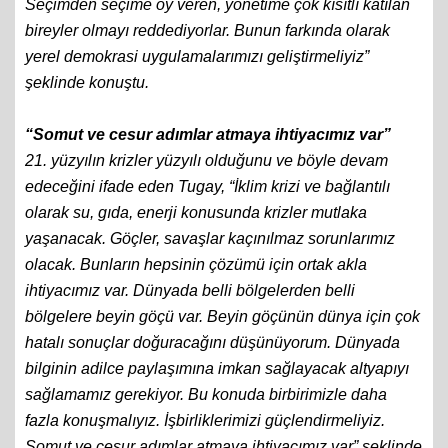
Seçimden seçime oy veren, yönetime çok kısıtlı katılan
bireyler olmayı reddediyorlar. Bunun farkında olarak
yerel demokrasi uygulamalarımızı geliştirmeliyiz”
şeklinde konuştu.
“Somut ve cesur adımlar atmaya ihtiyacımız var”
21. yüzyılın krizler yüzyılı olduğunu ve böyle devam
edeceğini ifade eden Tugay, “İklim krizi ve bağlantılı
olarak su, gıda, enerji konusunda krizler mutlaka
yaşanacak. Göçler, savaşlar kaçınılmaz sorunlarımız
olacak. Bunların hepsinin çözümü için ortak akla
ihtiyacımız var. Dünyada belli bölgelerden belli
bölgelere beyin göçü var. Beyin göçünün dünya için çok
hatalı sonuçlar doğuracağını düşünüyorum. Dünyada
bilginin adilce paylaşımına imkan sağlayacak altyapıyı
sağlamamız gerekiyor. Bu konuda birbirimizle daha
fazla konuşmalıyız. İşbirliklerimizi güçlendirmeliyiz.
Somut ve cesur adımlar atmaya ihtiyacımız var” şeklinde