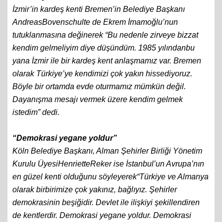
İzmir’in kardeş kenti Bremen’in Belediye Başkanı
AndreasBovenschulte de Ekrem İmamoğlu’nun
tutuklanmasına değinerek “Bu nedenle zirveye bizzat
kendim gelmeliyim diye düşündüm. 1985 yılından
bu
yana İzmir ile bir kardeş kent anlaşmamız var. Bremen
olarak Türkiye’ye kendimizi çok yakın hissediyoruz.
Böyle bir ortamda evde oturmamız mümkün değil.
Dayanışma mesajı vermek üzere kendim gelmek
istedim” dedi.
“Demokrasi yegane yoldur”
Köln Belediye Başkanı, Alman Şehirler Birliği Yönetim
Kurulu ÜyesiHenrietteReker ise İstanbul’un Avrupa’nın
en güzel kenti olduğunu söyleyerek“Türkiye ve Almanya
olarak birbirimize çok yakınız, bağlıyız. Şehirler
demokrasinin beşiğidir. Devlet ile ilişkiyi şekillendiren
de kentlerdir. Demokrasi yegane yoldur. Demokrasi