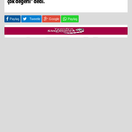
çok değerli” dedi.
Paylaş
Tweetle
Google
Paylaş
08 Nisan 2025 - 16:03
İzmir Büyükşehir Belediyesi ev sahipliğinde İZFAŞ
tarafından düzenlenen doğal taş sektörünün en büyük
küresel buluşması Marble İzmir-Uluslararası Doğaltaş