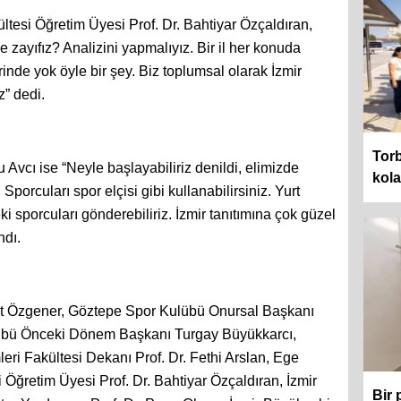
ültesi Öğretim Üyesi Prof. Dr. Bahtiyar Özçaldıran,
zayıfız? Analizini yapmalıyız. Bir il her konuda
inde yok öyle bir şey. Biz toplumsal olarak İzmir
z” dedi.
Torb
Avcı ise “Neyle başlayabiliriz denildi, elimizde
kol
Sporcuları spor elçisi gibi kullanabilirsiniz. Yurt
i sporcuları gönderebiliriz. İzmir tanıtımına çok güzel
ndı.
ut Özgener, Göztepe Spor Kulübü Onursal Başkanı
übü Önceki Dönem Başkanı Turgay Büyükkarcı,
eri Fakültesi Dekanı Prof. Dr. Fethi Arslan, Ege
i Öğretim Üyesi Prof. Dr. Bahtiyar Özçaldıran, İzmir
Bir 