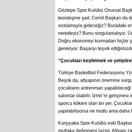
Göztepe Spor Kulübü Onursal Başk
tesisleşme şart. Cemil Başkan da d
sıralamayla gideceğiz? Buradaki en
neredeyiz? Bunu sorgulamalıyız. Üniv
Doğru ekonomiyi kurmadan hiçbir 
gerekiyor. Başarıyı teşvik ettiğimizd
“Çocukları keşfetmek ve yetiştir
Türkiye Basketbol Federasyonu Yön
Beşok da, altyapının önemine vurg
çocukların antrenman yapabileceği 
salonlar olabilir. İzmir’in gelişmes
sporcu kökeni olan bir yer. Çocuklar
yapılabiliyorsa ne mutlu ama daha 
Karşıyaka Spor Kulübü eski Başkanı
mutlaka değişmesi lazım. Altyapı za