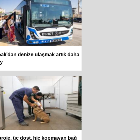
alı’dan denize ulaşmak artık daha
ay
proje, üç dost, hiç kopmayan bağ