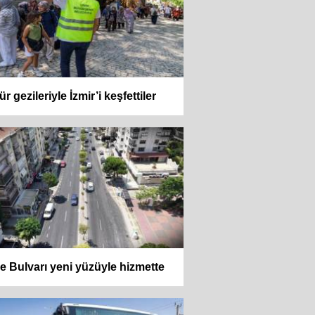
ür gezileriyle İzmir’i keşfettiler
e Bulvarı yeni yüzüyle hizmette