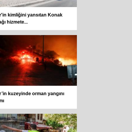
r'in kimliğini yansıtan Konak
ğı hizmete...
r’in kuzeyinde orman yangını
mı