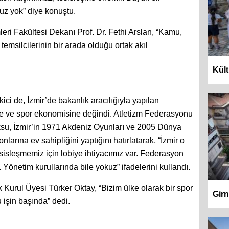
z yok” diye konuştu.
leri Fakültesi Dekanı Prof. Dr. Fethi Arslan, “Kamu,
temsilcilerinin bir arada olduğu ortak akıl
Kült
ci de, İzmir’de bakanlık aracılığıyla yapılan
me ve spor ekonomisine değindi. Atletizm Federasyonu
Aksu, İzmir’in 1971 Akdeniz Oyunları ve 2005 Dünya
larına ev sahipliğini yaptığını hatırlatarak, “İzmir o
sisleşmemiz için lobiye ihtiyacımız var. Federasyon
 Yönetim kurullarında bile yokuz” ifadelerini kullandı.
urul Üyesi Türker Oktay, “Bizim ülke olarak bir spor
Girn
 işin başında” dedi.