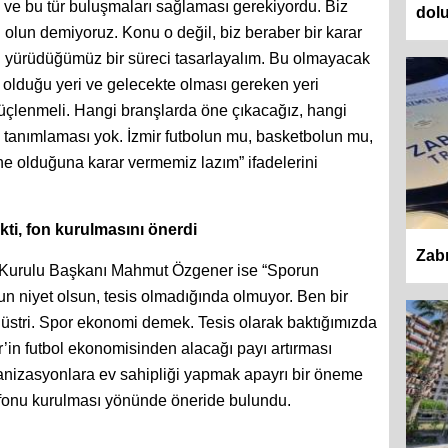
ı ve bu tür buluşmaları sağlaması gerekiyordu. Biz
dolu
olun demiyoruz. Konu o değil, biz beraber bir karar
ru yürüdüğümüz bir süreci tasarlayalım. Bu olmayacak
a olduğu yeri ve gelecekte olması gereken yeri
güçlenmeli. Hangi branşlarda öne çıkacağız, hangi
n tanımlaması yok. İzmir futbolun mu, basketbolun mu,
ne olduğuna karar vermemiz lazım” ifadelerini
ti, fon kurulmasını önerdi
Zabı
m Kurulu Başkanı Mahmut Özgener ise “Sporun
un niyet olsun, tesis olmadığında olmuyor. Ben bir
ndüstri. Spor ekonomi demek. Tesis olarak baktığımızda
r’in futbol ekonomisinden alacağı payı artırması
ganizasyonlara ev sahipliği yapmak apayrı bir öneme
 fonu kurulması yönünde öneride bulundu.