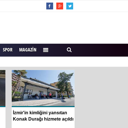
SPOR
MAGAZIN
İzmir'in kimliğini yansıtan
Usta Gazeteci İsmail 
Konak Durağı hizmete açıldı
Konak’ta anıldı