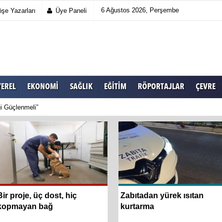
6 Ağustos 2026, Perşembe
şe Yazarları
Üye Paneli
YEREL
EKONOMI
SAĞLIK
EĞITIM
RÖPORTAJLAR
ÇEVRE
ği Güçlenmeli”
Bir proje, üç dost, hiç
Zabıtadan yürek ısıtan
kopmayan bağ
kurtarma