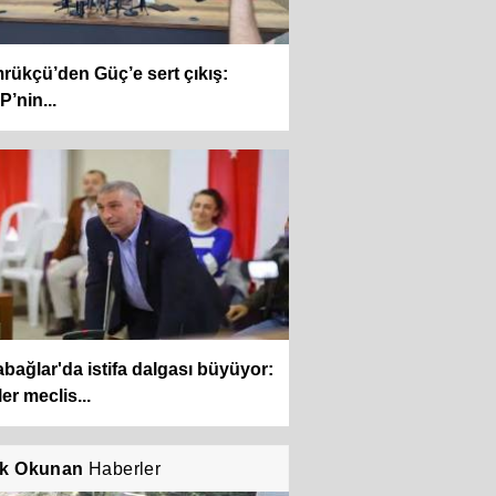
ükçü’den Güç’e sert çıkış:
’nin...
bağlar'da istifa dalgası büyüyor:
er meclis...
k Okunan
Haberler