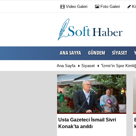
Video Galeri
Foto Galeri
Kö
ANA SAYFA
GÜNDEM
SIYASET
Ana Sayfa
Siyaset
“İzmir’in Spor Kimli
 kimliğini yansıtan
Usta Gazeteci İsmail Sivri
urağı hizmete açıldı
Konak’ta anıldı