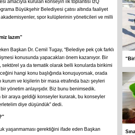
ilmesi amacıyla kurulan konseyin ilk toplantısı İzQ
ograma Büyükşehir Belediyesi çatısı altında faaliyet
i, akademisyenler, spor kulüplerinin yöneticileri ve milli
miz lazım”
ken Başkan Dr. Cemil Tugay, “Belediye pek çok farklı
lişmesi konusunda yapacakları önem kazanıyor. Bir
“Bir
l, sektörel ya da tematik olarak belli konularda birikimi
eleceğini hangi konu başlığında konuşuyorsak, orada
ı kurum ve kişilerin bir masa etrafında bazı şeyleri
 bir yönetim anlayışıdır. Biz bunu benimsedik.
n bir araya geldiği konseyler kurarak, bu konseyler
erletelim diye düşündük” dedi.
?”
kluk yaşanmaması gerektiğini ifade eden Başkan
Sına