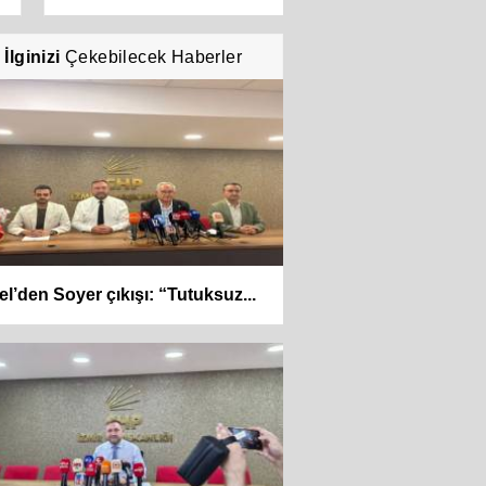
İlginizi
Çekebilecek Haberler
el’den Soyer çıkışı: “Tutuksuz...