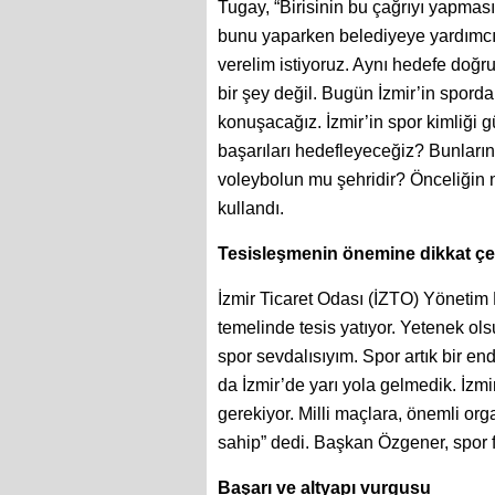
Tugay, “Birisinin bu çağrıyı yapmas
bunu yaparken belediyeye yardımcı 
verelim istiyoruz. Aynı hedefe doğ
bir şey değil. Bugün İzmir’in spord
konuşacağız. İzmir’in spor kimliği 
başarıları hedefleyeceğiz? Bunları
voleybolun mu şehridir? Önceliğin 
kullandı.
Tesisleşmenin önemine dikkat çek
İzmir Ticaret Odası (İZTO) Yöneti
temelinde tesis yatıyor. Yetenek ols
spor sevdalısıyım. Spor artık bir e
da İzmir’de yarı yola gelmedik. İzmi
gerekiyor. Milli maçlara, önemli or
sahip” dedi. Başkan Özgener, spor
Başarı ve altyapı vurgusu