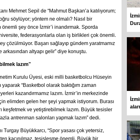
anı Mehmet Sepil de “Mahmut Başkan’a katılıyorum;
İzmi
oğru söylüyor; yöntem ne olmalı? Nasıl bir
Dura
 önemli şey önce İzmir’i inandırmak. Sporda
ersite, federasyonlarla olan iş birlikleri çok önemli.
şey çözülmüyor. Başarı sağlayıp gündem yaratmamız
e arkasından altyapı gelir” diye konuştu.
ebilmek lazım”
etim Kurulu Üyesi, eski milli basketbolcu Hüseyin
u yaparak “Basketbol olarak baktığım zaman
yerleri kazandırmamız lazım. İzmir’in merkezinde
İzmi
i için elimden gelen her şeyi yapmak istiyorum. Burası
alar
ı keşfetmek ve yetiştirebilmek lazım. Büyük tesisler
fazla antrenman salonları yapmak lazım” dedi.
 Turgay Büyükkarcı, “Spor yasası çok yetersiz,
ten kaçınılmaz, tesisleşme önemli. Büyük bir