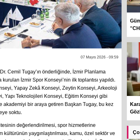
Gümr
“CHP
07 Mayıs 2026 - 09:59
Dr. Cemil Tugay’ın önderliğinde, İzmir Planlama
urulan İzmir Spor Konseyi’nin ilk toplantısı yapıldı.
seyi, Yapay Zekâ Konseyi, Zeytin Konseyi, Arkeoloji
 Yapı Teknolojileri Konseyi, Eğitim Konseyi gibi
Kara
ve akademiyi bir araya getiren Başkan Tugay, bu kez
Gözl
reye soktu.
itesinin değerlendirilmesi, spor hizmetlerine
Ço
aşam kültürünün yaygınlaştırılması, kamu, özel sektör ve