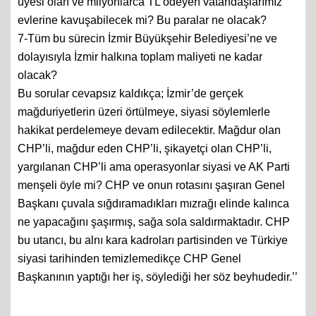
üyesi olan ve milyonlarca TL ödeyen vatandaşlarımız
evlerine kavuşabilecek mi? Bu paralar ne olacak?
7-Tüm bu sürecin İzmir Büyükşehir Belediyesi’ne ve
dolayısıyla İzmir halkına toplam maliyeti ne kadar
olacak?
Bu sorular cevapsız kaldıkça; İzmir’de gerçek
mağduriyetlerin üzeri örtülmeye, siyasi söylemlerle
hakikat perdelemeye devam edilecektir. Mağdur olan
CHP’li, mağdur eden CHP’li, şikayetçi olan CHP’li,
yargılanan CHP’li ama operasyonlar siyasi ve AK Parti
menşeli öyle mi? CHP ve onun rotasını şaşıran Genel
Başkanı çuvala sığdıramadıkları mızrağı elinde kalınca
ne yapacağını şaşırmış, sağa sola saldırmaktadır. CHP
bu utancı, bu alnı kara kadroları partisinden ve Türkiye
siyasi tarihinden temizlemedikçe CHP Genel
Başkanının yaptığı her iş, söylediği her söz beyhudedir.’’