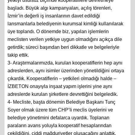
yetkiyi usulsüz biçimde kooperatiflere devretmeye
başladı. Büyük algı kampanyaları, açılış törenleri,
İzmir’in değerli iş insanlarının davet edildiği
lansmanlarla belediyenin kurumsal kimliği kullanılarak
üye toplandı. O dönemde biz, yapılan işlemlerin
meclisten verilen yetkiye uygun olmadığını açıkça dile
getirdik; süreci başından beri dikkatle ve belgeleriyle
takip ettik.
3- Araştırmalarımızda, kurulan kooperatiflerin hep aynı
adreslerden, aynı isimler üzerinden yönetildiğini ortaya
çıkardık. Kooperatiflerin – yetkileri olmadığı halde –
İZBETON onayıyla inşaat yapım işlerini yine aynı
adreslerde kurulan şirketlere devrettiğini belgeledik.
4- Mecliste, başta dönemin Belediye Başkanı Tunç
Soyer olmak üzere tüm CHP’li meclis üyelerini ve
belediye yönetimini defalarca uyardık. Toplanan
paraların avans yoluyla kooperatif hesaplarından
çekildiğini, ciddi mağduriyetler oluşacağını anlattık.