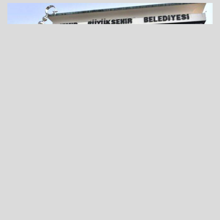
11 Temmuz 2025 - 12:29
Özetle; kooperatifler eliyle yürütülen bazı projelerde
kısmi ilerlemeler mevcuttu ama bir kısmında da
inşaatlara hiç başlanmamış durumdaydı. Şantiyelerde
devam eden herhangi bir faaliyet mevcut değildi. Nisan
ayından temmuz ayına kadar hiçbir idari ve hukuki işlem
yapılmamasına rağmen bu süreçte inşaatlarda başlayan