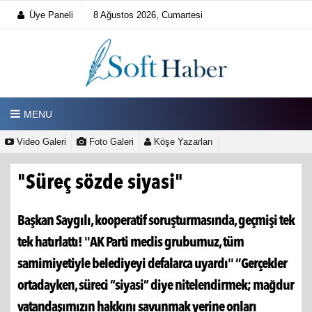
Üye Paneli
8 Ağustos 2026, Cumartesi
MENU
Video Galeri
Foto Galeri
Köşe Yazarları
"Süreç sözde siyasi"
Başkan Saygılı, kooperatif soruşturmasında, geçmişi tek
tek hatırlattı! ''AK Parti meclis grubumuz, tüm
samimiyetiyle belediyeyi defalarca uyardı'' ‘’Gerçekler
ortadayken, süreci “siyasi” diye nitelendirmek; mağdur
vatandaşımızın hakkını savunmak yerine onları