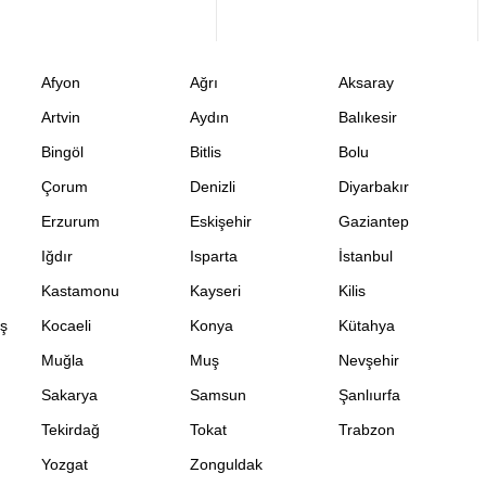
Afyon
Ağrı
Aksaray
Artvin
Aydın
Balıkesir
Bingöl
Bitlis
Bolu
Çorum
Denizli
Diyarbakır
Erzurum
Eskişehir
Gaziantep
Iğdır
Isparta
İstanbul
Kastamonu
Kayseri
Kilis
ş
Kocaeli
Konya
Kütahya
Muğla
Muş
Nevşehir
Sakarya
Samsun
Şanlıurfa
Tekirdağ
Tokat
Trabzon
Yozgat
Zonguldak