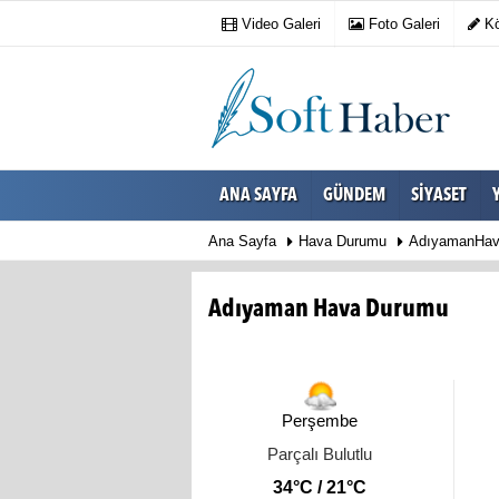
Video Galeri
Foto Galeri
Kö
ANA SAYFA
GÜNDEM
SIYASET
Ana Sayfa
Hava Durumu
AdıyamanHav
Adıyaman Hava Durumu
Perşembe
Parçalı Bulutlu
34°C / 21°C