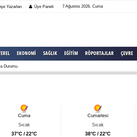
7 Ağustos 2026, Cuma
şe Yazarları
Üye Paneli
YEREL
EKONOMI
SAĞLIK
EĞITIM
RÖPORTAJLAR
ÇEVRE
a Durumu
Cuma
Cumartesi
Sıcak
Sıcak
37°C / 22°C
38°C / 22°C