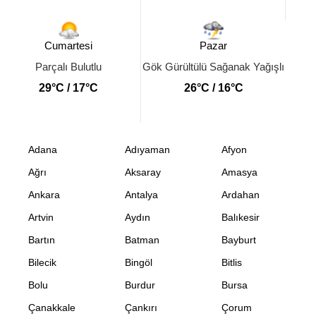
Cumartesi
Pazar
Parçalı Bulutlu
Gök Gürültülü Sağanak Yağışlı
29°C / 17°C
26°C / 16°C
Adana
Adıyaman
Afyon
Ağrı
Aksaray
Amasya
Ankara
Antalya
Ardahan
Artvin
Aydın
Balıkesir
Bartın
Batman
Bayburt
Bilecik
Bingöl
Bitlis
Bolu
Burdur
Bursa
Çanakkale
Çankırı
Çorum