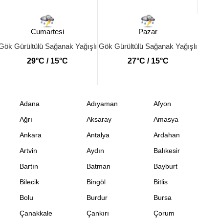
Cumartesi
Pazar
Gök Gürültülü Sağanak Yağışlı
Gök Gürültülü Sağanak Yağışlı
29°C / 15°C
27°C / 15°C
Adana
Adıyaman
Afyon
Ağrı
Aksaray
Amasya
Ankara
Antalya
Ardahan
Artvin
Aydın
Balıkesir
Bartın
Batman
Bayburt
Bilecik
Bingöl
Bitlis
Bolu
Burdur
Bursa
Çanakkale
Çankırı
Çorum