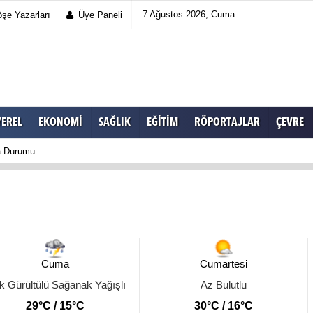
7 Ağustos 2026, Cuma
şe Yazarları
Üye Paneli
YEREL
EKONOMI
SAĞLIK
EĞITIM
RÖPORTAJLAR
ÇEVRE
a Durumu
Cuma
Cumartesi
 Gürültülü Sağanak Yağışlı
Az Bulutlu
29°C / 15°C
30°C / 16°C