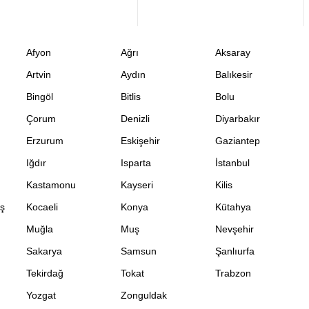
Afyon
Ağrı
Aksaray
Artvin
Aydın
Balıkesir
Bingöl
Bitlis
Bolu
Çorum
Denizli
Diyarbakır
Erzurum
Eskişehir
Gaziantep
Iğdır
Isparta
İstanbul
Kastamonu
Kayseri
Kilis
ş
Kocaeli
Konya
Kütahya
Muğla
Muş
Nevşehir
Sakarya
Samsun
Şanlıurfa
Tekirdağ
Tokat
Trabzon
Yozgat
Zonguldak