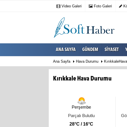
Video Galeri
Foto Galeri
Kö
ANA SAYFA
GÜNDEM
SIYASET
Ana Sayfa
Hava Durumu
KırıkkaleHav
Kırıkkale Hava Durumu
Perşembe
Parçalı Bulutlu
Gök
28°C / 16°C