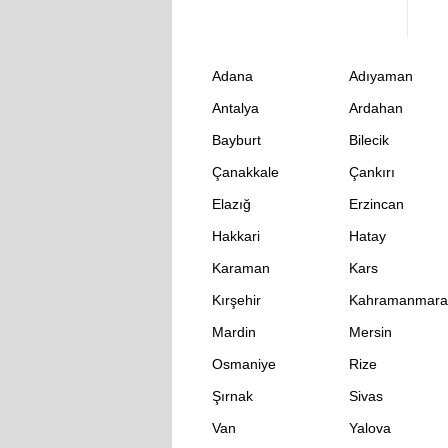
Adana
Adıyaman
Antalya
Ardahan
Bayburt
Bilecik
Çanakkale
Çankırı
Elazığ
Erzincan
Hakkari
Hatay
Karaman
Kars
Kırşehir
Kahramanmara
Mardin
Mersin
Osmaniye
Rize
Şırnak
Sivas
Van
Yalova