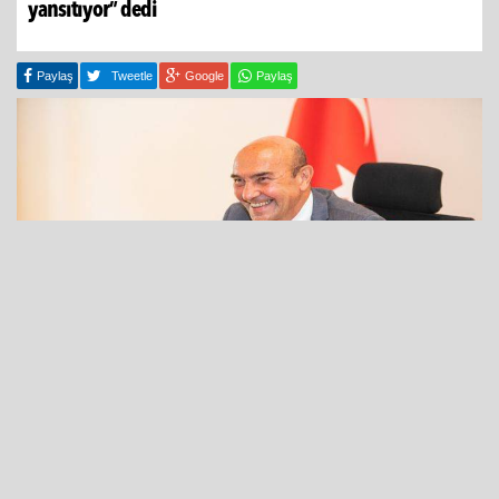
yansıtıyor” dedi
Paylaş
Tweetle
Google
Paylaş
02 Ekim 2023 - 15:09
Türkiye’nin ekonomik kriz ortamında kentin tarihi
yatırımlarını teker teker hayata geçiren İzmir Büyükşehir
Belediyesi, Uluslararası Kredi Derecelendirme Kuruluşu