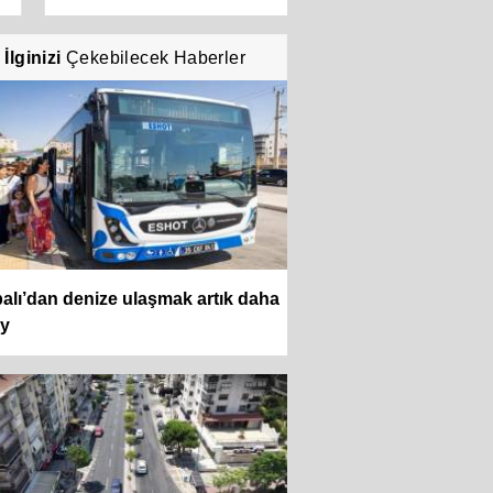
İlginizi
Çekebilecek Haberler
alı’dan denize ulaşmak artık daha
ay