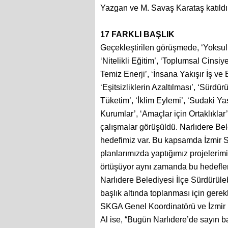
Yazgan ve M. Savaş Karataş katıldı
17 FARKLI BAŞLIK
Geçekleştirilen görüşmede, ‘Yoksull
‘Nitelikli Eğitim’, ‘Toplumsal Cinsiye
Temiz Enerji’, ‘İnsana Yakışır İş ve
‘Eşitsizliklerin Azaltılması’, ‘Sürdü
Tüketim’, ‘İklim Eylemi’, ‘Sudaki Y
Kurumlar’, ‘Amaçlar için Ortaklıklar’ 
çalışmalar görüşüldü. Narlıdere Bel
hedefimiz var. Bu kapsamda İzmir SKG
planlarımızda yaptığımız projelerim
örtüşüyor aynı zamanda bu hedeflerl
Narlıdere Belediyesi İlçe Sürdürülebi
başlık altında toplanması için gerek
SKGA Genel Koordinatörü ve İzmir
Al ise, “Bugün Narlıdere’de sayın b