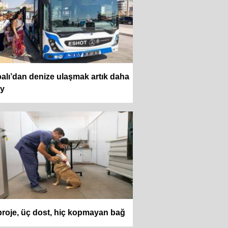
alı’dan denize ulaşmak artık daha
ay
proje, üç dost, hiç kopmayan bağ