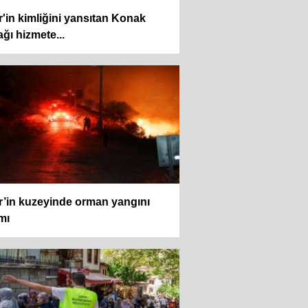
r'in kimliğini yansıtan Konak
ğı hizmete...
r’in kuzeyinde orman yangını
mı