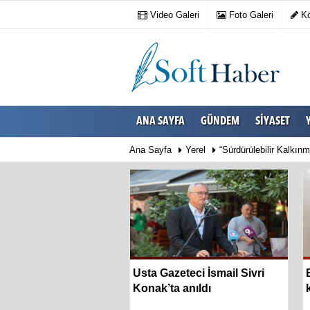
Video Galeri
Foto Galeri
Kö
ANA SAYFA
GÜNDEM
SIYASET
Ana Sayfa
Yerel
“Sürdürülebilir Kalkınm
 kimliğini yansıtan
Usta Gazeteci İsmail Sivri
urağı hizmete açıldı
Konak’ta anıldı