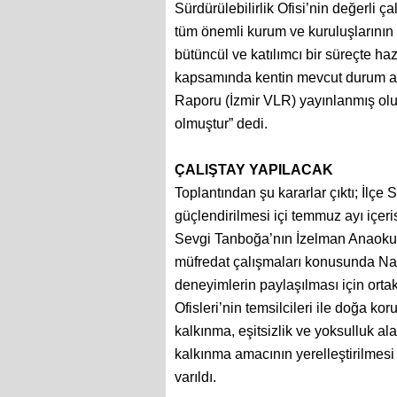
Sürdürülebilirlik Ofisi’nin değerli ça
tüm önemli kurum ve kuruluşlarının k
bütüncül ve katılımcı bir süreçte ha
kapsamında kentin mevcut durum an
Raporu (İzmir VLR) yayınlanmış olup
olmuştur” dedi.
ÇALIŞTAY YAPILACAK
Toplantından şu kararlar çıktı; İlçe S
güçlendirilmesi içi temmuz ayı içer
Sevgi Tanboğa’nın İzelman Anaokul
müfredat çalışmaları konusunda Narl
deneyimlerin paylaşılması için ortak f
Ofisleri’nin temsilcileri ile doğa koru
kalkınma, eşitsizlik ve yoksulluk ala
kalkınma amacının yerelleştirilmesi
varıldı.