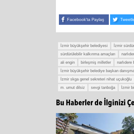
Facebook'ta Paylaş
Tweetl
İzmir büyükşehir belediyesi
İzmir sürdür
sürdürülebilir kalkınma amaçları
narlıde
ali engin
birleşmiş milletler
narlıdere 
İzmir büyükşehir belediye başkan danışma
İzmir skga genel sekreteri nihat uçukoğlu
m. umut dilsiz
sevgi tanboğa
İzmir b
Bu Haberler de İlginizi Ç