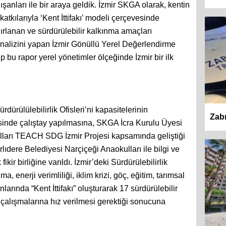
lışanları ile bir araya geldik. İzmir SKGA olarak, kentin
atkılarıyla ‘Kent İttifakı’ modeli çerçevesinde
zırlanan ve sürdürülebilir kalkınma amaçları
alizini yapan İzmir Gönüllü Yerel Değerlendirme
 bu rapor yerel yönetimler ölçeğinde İzmir bir ilk
ürdürülülebilirlik Ofisleri’ni kapasitelerinin
Zabı
isinde çalıştay yapılmasına, SKGA İcra Kurulu Üyesi
ları TEACH SDG İzmir Projesi kapsamında geliştiği
ıdere Belediyesi Narçiçeği Anaokulları ile bilgi ve
ikir birliğine varıldı. İzmir’deki Sürdürülebilirlik
ma, enerji verimliliği, iklim krizi, göç, eğitim, tarımsal
nlarında “Kent İttifakı” oluşturarak 17 sürdürülebilir
 çalışmalarına hız verilmesi gerektiği sonucuna