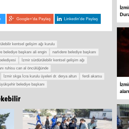
İzmi
Dura
e
Google+'da Paylaş
Linkedin'de Paylaş
ülebilir kentsel gelişim ağı kurulu
re belediye başkanı ali engin
narlıdere belediye başkanı
belediyesi
İzmir sürdürülebilir kentsel gelişim ağı
nı ruhisu can al öncülüğünde
İzmir skga İcra kurulu üyeleri dr. derya altun
ferdi akarsu
üyükşehir belediye başkanı
İzmi
alar
ekebilir