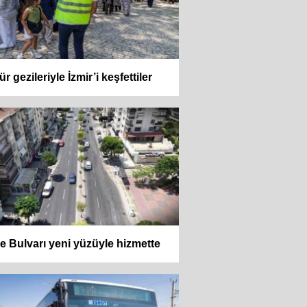
ür gezileriyle İzmir’i keşfettiler
e Bulvarı yeni yüzüyle hizmette