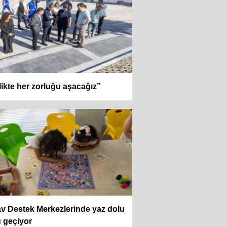
likte her zorluğu aşacağız”
v Destek Merkezlerinde yaz dolu
 geçiyor