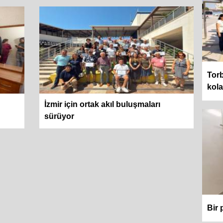
Torb
kol
İzmir için ortak akıl buluşmaları
sürüyor
Bir 