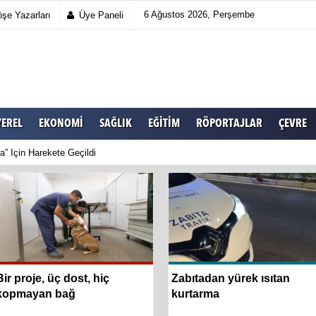
6 Ağustos 2026, Perşembe
şe Yazarları
Üye Paneli
YEREL
EKONOMI
SAĞLIK
EĞITIM
RÖPORTAJLAR
ÇEVRE
a” Için Harekete Geçildi
Bir proje, üç dost, hiç
Zabıtadan yürek ısıtan
kopmayan bağ
kurtarma