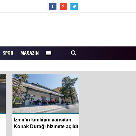
SPOR
MAGAZIN
İzmir'in kimliğini yansıtan
Usta Gazeteci İsmail 
Konak Durağı hizmete açıldı
Konak’ta anıldı