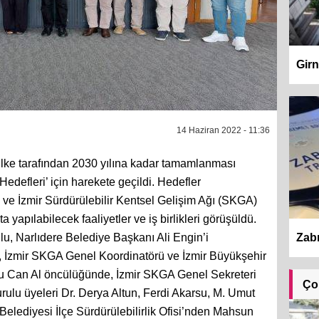
Girn
14 Haziran 2022 - 11:36
 ülke tarafından 2030 yılına kadar tamamlanması
edefleri’ için harekete geçildi. Hedefler
 ve İzmir Sürdürülebilir Kentsel Gelişim Ağı (SKGA)
kta yapılabilecek faaliyetler ve iş birlikleri görüşüldü.
Zabı
, Narlıdere Belediye Başkanı Ali Engin’i
, İzmir SKGA Genel Koordinatörü ve İzmir Büyükşehir
 Can Al öncülüğünde, İzmir SKGA Genel Sekreteri
Ço
ulu üyeleri Dr. Derya Altun, Ferdi Akarsu, M. Umut
 Belediyesi İlçe Sürdürülebilirlik Ofisi’nden Mahsun