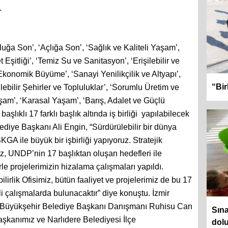
.
uğa Son’, ‘Açlığa Son’, ‘Sağlık ve Kaliteli Yaşam’,
t Eşitliği’, ‘Temiz Su ve Sanitasyon’, ‘Erişilebilir ve
 Ekonomik Büyüme’, ‘Sanayi Yenilikçilik ve Altyapı’,
“Bir
rülebilir Şehirler ve Topluluklar’, ‘Sorumlu Üretim ve
aşam’, ‘Karasal Yaşam’, ‘Barış, Adalet ve Güçlü
başlıklı 17 farklı başlık altında iş birliği yapılabilecek
ediye Başkanı Ali Engin, “Sürdürülebilir bir dünya
A ile büyük bir işbirliği yapıyoruz. Stratejik
iz, UNDP’nin 17 başlıktan oluşan hedefleri ile
e projelerimizin hizalama çalışmaları yapıldı.
lirlik Ofisimiz, bütün faaliyet ve projelerimiz de bu 17
li çalışmalarda bulunacaktır” diye konuştu. İzmir
 Büyükşehir Belediye Başkanı Danışmanı Ruhisu Can
Sına
aşkanımız ve Narlıdere Belediyesi İlçe
dolu