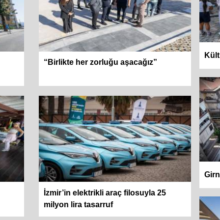
Kült
“Birlikte her zorluğu aşacağız”
Girn
İzmir’in elektrikli araç filosuyla 25
milyon lira tasarruf