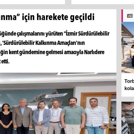
ınma” için harekete geçildi
üğünde çalışmalarını yürüten “İzmir Sürdürülebilir
i, ‘Sürdürülebilir Kalkınma Amaçları’nın
rliğin kent gündemine gelmesi amacıyla Narlıdere
etti.
Torb
kol