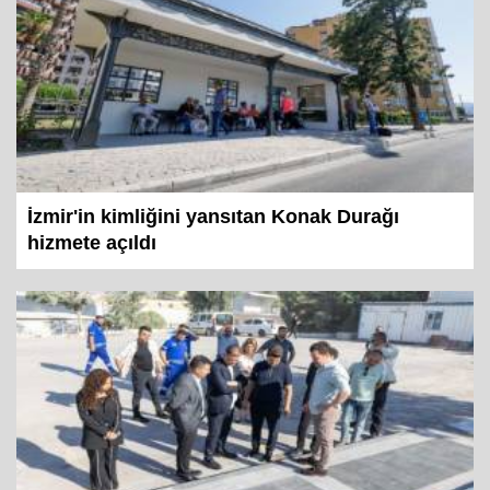
İzmir'in kimliğini yansıtan Konak Durağı
hizmete açıldı